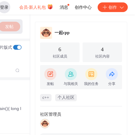
登录
会员·新人礼包
消息
创作中心
创作
发帖
一起cpp
片版式
6
4
社区成员
社区内容
发帖
与我相关
我的任务
分享
c++
个人社区
(){ long l
社区管理员