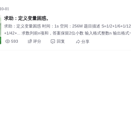
10-01
求助：定义变量困惑。
求助：定义变量困惑 时间：1s 空间：256M 题目描述 S=1/2+1/6+1/12+1
+1/42+... 求数列前n项和，答案保留2位小数 输入格式整数n 输出格
样例输入10 样例输出0.91 约定1<=n<=10
593
评分
回复
分享