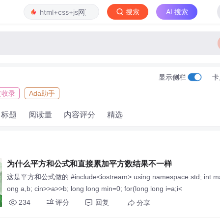
搜索
AI 搜索
显示侧栏
卡
文收录
Ada助手
标题
阅读量
内容评分
精选
为什么平方和公式和直接累加平方数结果不一样
这是平方和公式做的 #include<iostream> using namespace std; int main
ong a,b; cin>>a>>b; long long min=0; for(long long i=a;i<
234
评分
回复
分享