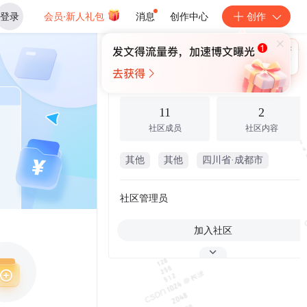
登录
会员·新人礼包
消息
创作中心
创作
×
未登录
🎁
￥30
登录领取最高
算力币
Code Writers的核心圈
11
2
社区成员
社区内容
其他
其他
四川省·成都市
社区管理员
加入社区