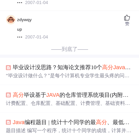
2007-01-04
zdywqy
赞
up
2007-01-04
——到底了——
毕业设计没思路？知海论文推荐10个
高分
Java
题目
“毕业设计做什么？”是每个计算机专业学生最头疼的问
题。 选题太简单，怕答辩被批评；选题太难，又做不出
来。作为专注毕业设计指导的平台，知海论文 团队结合近
高分
毕设基于
JAVA
的仓库管理系统项目(内附
源码
)
3年高校毕设趋势，为你精选 10个既实用又
高分
的
Java
毕
业设计题目，技术主流、资料丰富、可快速完成，文末附
计费配置、仓库配置、基础配置、计费管理、基础资料、
完整
源码
获取方式。为帮助学生顺利完成毕设，知海论文
仓库管理、月台管理、进货管理、出货管理、退货管理、
提供：知海论文即可免费获取上述10个项目的完整
源码
库内管理、盘点管理、库存查询、PDA功能、分析报表、
包，包含：毕业设计的核心是 “完成度” 而非“复杂度”。 选
Java
编程题目 | 统计十个同学的最
高分
、最低分和平均分
分析图表、域验证。
择一个你能驾驭的题目，把功能做完整、文档写规范，就
题目描述 编写一个程序，统计十个同学的成绩，计算并输
是成功的毕设！
出他们的最
高分
、最低分和平均分。