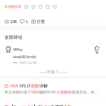
给本帖投票
138
1
打赏
全部评论
VBToy
赞
rand()应为rnd()
2007-01-04
——到底了——
VBA
SPLIT
函数
详解
本文详细介绍了
VBA
编程中SPLIT
函数
的使用方法，包括e
xpression、delimiter、limit和compare四个参数的具体作用，
并通过实例演示了如何使用这些参数进行字符串拆分。