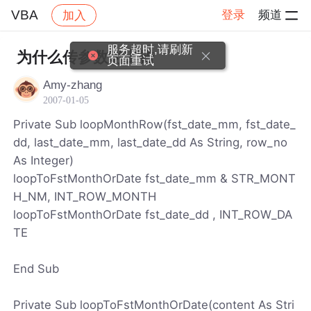
VBA
登录
频道
加入
帖子详情
社区
VBA
服务超时,请刷新
为什么传参数时出错
页面重试
Amy-zhang
2007-01-05
Private Sub loopMonthRow(fst_date_mm, fst_date_
dd, last_date_mm, last_date_dd As String, row_no
As Integer)
loopToFstMonthOrDate fst_date_mm & STR_MONT
H_NM, INT_ROW_MONTH
loopToFstMonthOrDate fst_date_dd , INT_ROW_DA
TE
End Sub
Private Sub loopToFstMonthOrDate(content As Stri