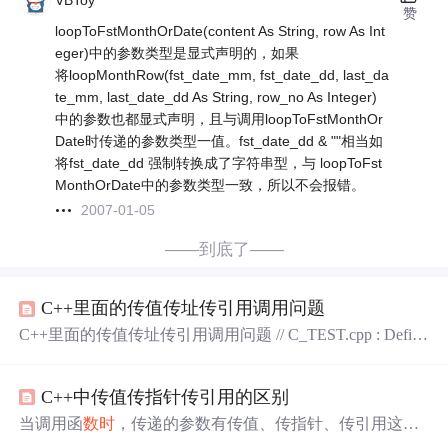
VBToy
赞
loopToFstMonthOrDate(content As String, row As Int
eger)中的参数类型是显式声明的，如果
将loopMonthRow(fst_date_mm, fst_date_dd, last_da
te_mm, last_date_dd As String, row_no As Integer)
中的参数也都显式声明，且与调用loopToFstMonthOr
Date时传递的参数类型一值。fst_date_dd & ""相当如
将fst_date_dd 强制转换成了字符串型，与 loopToFst
MonthOrDate中的参数类型一致，所以不会报错。
2007-01-05
——到底了——
C++里面的传值传址传引用调用问题
C++里面的传值传址传引用调用问题 // C_TEST.cpp : Define
s the entry point for the console application. // // #include "stdaf
x.h" #include "iostream" using namespace std;//我是在VS2008
C++中传值传指针传引用的区别
里面作的调试,这里需要导入命名空间STD vo
当调用函
数时
，传递的参数有传值、传指针、传引用这三
种形式。 直接传值是直接开辟了一个跟主函数实参一样的