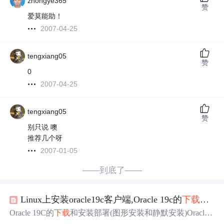
zhongye365
赞
爱莫能助！
2007-04-25
tengxiang05
赞
0
2007-04-25
tengxiang05
赞
别只说 噢
推荐几个呀
2007-01-05
——到底了——
Linux上安装oracle19c客户端,Oracle 19c的
下载
和安
Oracle 19C的
下载
和安装部署(图形安装和静默安装)Oracle
Database 19c ，也就是12.2.0.3，最初在livesql.oracle.com上