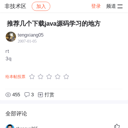
非技术区
登录
频道
加入
帖子详情
社区
非技术区
推荐几个下载java源码学习的地方
tengxiang05
2007-01-05
rt
3q
给本帖投票
455
3
打赏
全部评论