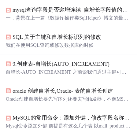
mysql查询字段是否递增连续_自增长字段值的连续递增实现
一．背景在上一篇《数据库操作类SqlHelper》博文的最
后，提到了一个实践运用中遇到的
问题
，就是数据库表中
的自增长字段的赋值不受人为控制。比如数据库有一个tb_
SQL 关于主键和自增长标识列的修改
Department表，DeptNO字段为自增长主键。现在插入一行
数据啊！DeptNO字段怎么就是22了呢，不应该是从4开始
我们在使用SQL查询或修改数据库的时候
吗？原因：这个表之前进行过很多插入操作，数据库针对
自增长字段的每次插入都会自动+1，后来删除了一部分行
数据，然后重...
9.创建表-自增长(AUTO_INCREAMENT)
自增长-AUTO_INCREAMENT 之前说我们通过主键可以
保证记录的唯一性，举个栗子，如果我们对人找一个主键
的话，一般会找身份证号，因为身份证大家都不一样，以
oracle 创建自增长,Oracle- 表的自增长创建
身份证为主键来保证记录的唯一性； 但是如果其他的表，
可能不像人这样会存在身份证号的字段，这时候我们会引
Oracle创建自增长要先写序列还要去写触发器，不像MSSQ
入一个id，我们习惯性对每一个表建一个id，这个id通过一
LSERVER那样方便。但也是麻烦，记录如下：Oracle中，
种正整数的值来保证数据的唯一。第一条记录用1.第二个
可以为每张表的主键创建一个单独的序列，然后从这个序
用2.依次往...
MySQL的常用命令：添加外键，修改字段名称，增加字段 设置主键自增长等
列中获取自动增加的标识符，把它赋值给主键。例如一下
语句创建了一个名为customer_id_seq的序列，这个序列的
Mysql命令添加外键 前提是有这么几个表 以mall_product 和
起始值为1，增量为2。create sequence customer_id_seq incre
mall_category为例 ALTER TABLE mall_product ADD CONS