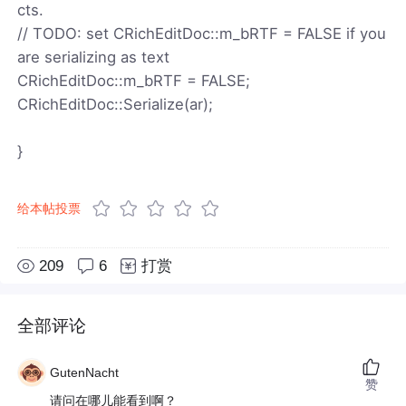
cts.
// TODO: set CRichEditDoc::m_bRTF = FALSE if you
are serializing as text
CRichEditDoc::m_bRTF = FALSE;
CRichEditDoc::Serialize(ar);
}
给本帖投票
209
6
打赏
全部评论
GutenNacht
赞
请问在哪儿能看到啊？