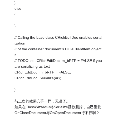
}
else
{
}
// Calling the base class CRichEditDoc enables serial
ization
// of the container document's COleClientItem object
s.
// TODO: set CRichEditDoc::m_bRTF = FALSE if you
are serializing as text
CRichEditDoc::m_bRTF = FALSE;
CRichEditDoc::Serialize(ar);
}
与上次的效果几乎一样，无语了。
如果在ClassWizard中将Serialize函数删掉，自己重载
OnCloseDocument与OnOpenDocument行不行啊？