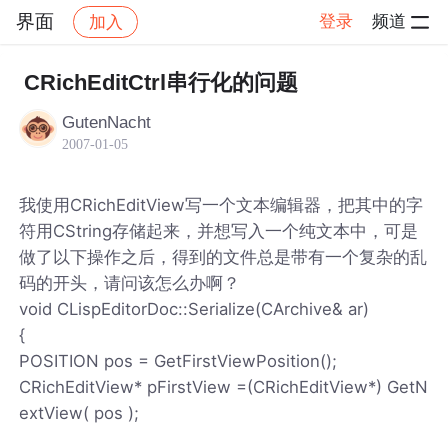
界面
登录
频道
加入
帖子详情
社区
界面
CRichEditCtrl串行化的问题
GutenNacht
2007-01-05
我使用CRichEditView写一个文本编辑器，把其中的字
符用CString存储起来，并想写入一个纯文本中，可是
做了以下操作之后，得到的文件总是带有一个复杂的乱
码的开头，请问该怎么办啊？
void CLispEditorDoc::Serialize(CArchive& ar)
{
POSITION pos = GetFirstViewPosition();
CRichEditView* pFirstView =(CRichEditView*) GetN
extView( pos );