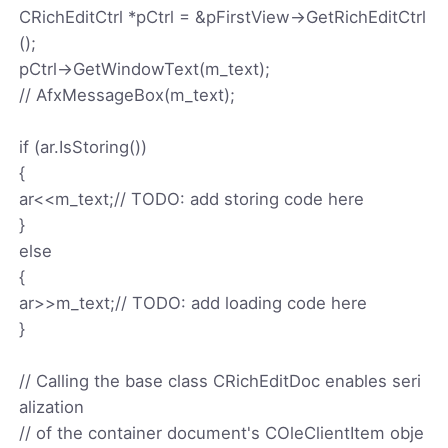
CRichEditCtrl *pCtrl = &pFirstView->GetRichEditCtrl
();
pCtrl->GetWindowText(m_text);
// AfxMessageBox(m_text);
if (ar.IsStoring())
{
ar<<m_text;// TODO: add storing code here
}
else
{
ar>>m_text;// TODO: add loading code here
}
// Calling the base class CRichEditDoc enables seri
alization
// of the container document's COleClientItem obje