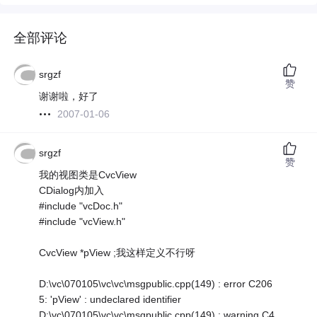
全部评论
srgzf
赞
谢谢啦，好了
2007-01-06
srgzf
赞
我的视图类是CvcView
CDialog内加入
#include "vcDoc.h"
#include "vcView.h"
CvcView *pView ;我这样定义不行呀
D:\vc\070105\vc\vc\msgpublic.cpp(149) : error C206
5: 'pView' : undeclared identifier
D:\vc\070105\vc\vc\msgpublic.cpp(149) : warning C4