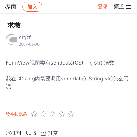
界面
登录
频道
加入
帖子详情
社区
界面
求救
srgzf
2007-01-06
FormView视图类有senddata(CString str) 涵数
我在CDialog内需要调用senddata(CString str)怎么用
呢
给本帖投票
174
5
打赏