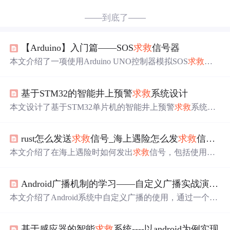
——到底了——
【Arduino】入门篇——SOS
求救
信号器
本文介绍了一项使用Arduino UNO控制器模拟SOS
求救
信
号灯的实验。通过控制三个LED小灯泡的不同频闪，实现
了SOS信号灯的闪烁频率。文章详细描述了实验所需的材
基于STM32的智能井上预警
求救
系统设计
料、电路连接方式、代码编写及实验效果。
本文设计了基于STM32单片机的智能井上预警
求救
系统。
硬件含主控、环境监测等模块；软件有数据采集、异常判
断等部分。系统具备环境监测、人员状态监测等功能模
rust怎么发送
求救
信号_海上遇险怎么发
求救
信号？
块，通过控制算法判断异常并触发
求救
。经调试优化，能
保障人员安全，未来可结合AI提升智能化。
本文介绍了在海上遇险时如何发出
求救
信号，包括使用无
线电设备、拨打
求救
电话、利用反射镜、投放染料、发射
信号弹等方式。全球海上遇难与安全系统(GMDSS)成为现
Android广播机制的学习——自定义广播实战演练——发生
代的
求救
信号系统，通过卫星通信技术提供快速准确的救
援服务。此外，还提到了手机
求救
和利用周围物品发出
求
本文介绍了Android系统中自定义广播的使用，通过一个发
救
信号的方法。
送
求救
广播的案例，展示了如何创建广播接收者、放置界
面控件、编写交互代码，并动态注册BroadcastReceiver。当
基于感应器的智能
求救
系统----以android为例实现
用户点击'发送
求救
广播'按钮，广播接收者能成功接收到并