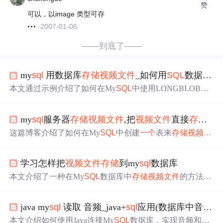
赞
可以，以image 类型可存
2007-01-06
——到底了——
my
sql
用数据库
存储
视频文件
_如何用
SQL
数据库存放视频
本文通过示例介绍了如何在My
SQL
中使用LONGBLOB、
LONGTEXT和VARCHAR类型
存储
视频文件
，对比了它们
的
存储
效率和空间占用，并提供了提取数据的方法。尽管
my
sql
服务器
存储
视频文件
,把
视频文件
直接
存储
到m
如此，作者建议使用文件路径
存储
视频文件
以降低磁盘空
间占用和提高操作便利性。
这篇博客介绍了如何在My
SQL
中创建
一个
表来
存储
视频文
件
，使用LONGBLOB类型来容纳大型数据。通过示例
SQ
L
语句创建了
一个
名为test的表，并展示了如何使用LOAD_
学习怎样把
视频文件
存储
到my
sql
数据库
FILE函数将
视频文件
导入数据库。请注意，不使用LONG
BLOB可能会导致错误。
本文介绍了一种在My
SQL
数据库中
存储
视频文件
的方法，
并探讨了使用longblob类型
存储
视频的优势与局限性。此外
还讨论了
存储
图片文件的相关考虑。
java my
sql
读取 音频_java+
sql
应用(数据库中音频,
本文介绍如何使用Java连接My
SQL
数据库，实现音频和
视