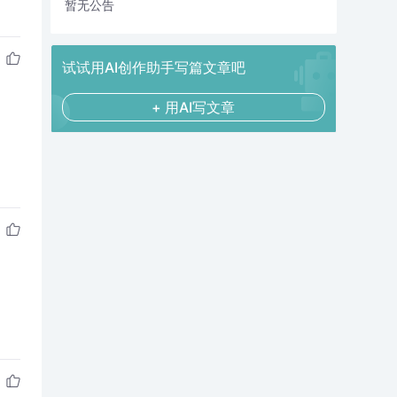
暂无公告
试试用AI创作助手写篇文章吧
+ 用AI写文章