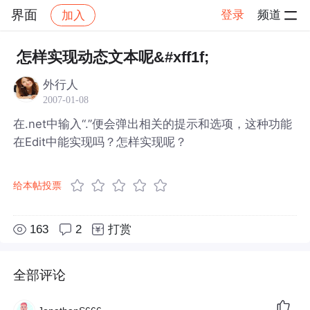
界面
登录
频道
加入
帖子详情
社区
界面
怎样实现动态文本呢&#xff1f;
外行人
2007-01-08
在.net中输入“.”便会弹出相关的提示和选项，这种功能
在Edit中能实现吗？怎样实现呢？
给本帖投票
163
2
打赏
全部评论