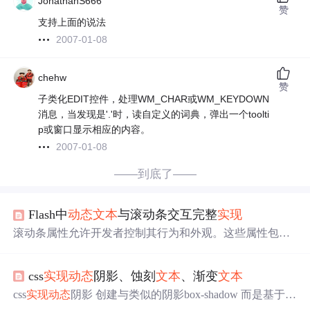
JonathanS666
赞
支持上面的说法
2007-01-08
chehw
赞
子类化EDIT控件，处理WM_CHAR或WM_KEYDOWN
消息，当发现是'.'时，读自定义的词典，弹出一个toolti
p或窗口显示相应的内容。
2007-01-08
——到底了——
Flash中
动态
文本
与滚动条交互完整
实现
滚动条属性允许开发者控制其行为和外观。这些属性包
括：方向：滚动条可以是水平的也可以是垂直的，根据内
容的排列方向选择。最小值：滚动条的起始位置，通常设
css
实现
动态
阴影、蚀刻
文本
、渐变
文本
为0。最大值：滚动条的最大值，根据内容的长度
动态
计
算。步长：单次滚动或点击箭头时滚动的距离。页面大
css
实现
动态
阴影 创建与类似的阴影box-shadow 而是基于元
小：表示滚动区域一次可视内容的大小。位置：滚动条的
素本身的颜色。 代码
实现
： <divclass="dynamic-shadow-par