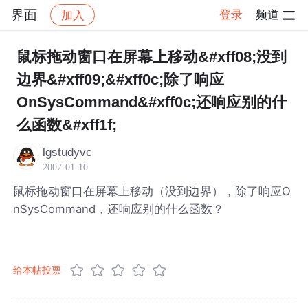
界面
登录
频道
加入
帖子详情
社区
界面
鼠标拖动窗口在屏幕上移动&#xff08;没到
边界&#xff09;&#xff0c;除了响应
OnSysCommand&#xff0c;还响应别的什
么函数&#xff1f;
lgstudyvc
2007-01-10
鼠标拖动窗口在屏幕上移动（没到边界），除了响应O
nSysCommand，还响应别的什么函数？
给本帖投票