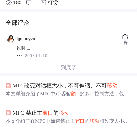
180
1
打赏
全部评论
lgstudyvc
赞
说啊......
2007-01-10
——到底了——
MFC改变对话框大小，不可伸缩、不可
移动
、固定位置、最大化、最小化、无边框
本文详细介绍了MFC中对话框
窗口
的多种控制方法，包括
禁用缩放与
移动
、固定位置与大小、隐藏最大化/最小化按
钮、无边框
拖动
实现等。关键技术涉及资源属性设置、Set
MFC 禁止主
窗口
的
移动
WindowPos
函数
调用、WM_NCHITEST和WM_LBUTTON
DOWN消息
响应
，以及On
Sys
Command
函数
重写，适用
本文介绍了在MFC中如何禁止主
窗口
的
移动
和改变大小。
于C++ MFC桌面应用开发中的UI定制需求。
通过重载On
Sys
Command
()
函数
和OnNcHitTest()
函数
，可
以实现对
窗口
移动
和边框
拖动
的限制。同时提供了C API的