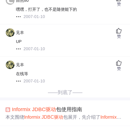
自然80
赞
嘿嘿，打开了，也不是随便能下的
2007-01-10
见丰
赞
UP
2007-01-10
见丰
赞
在线等
2007-01-10
——到底了——
Informix
JDBC
驱动
包使用指南
本文围绕
Informix
JDBC
驱动
包展开，先介绍了
Informix
数
据库特点，接着阐述
JDBC
标准接口，对比不同
驱动
类
型。详细讲解了
Informix
JDBC
的Type 2与Type 4
驱动
工作