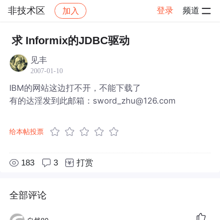
非技术区
登录
频道
加入
帖子详情
社区
非技术区
求 Informix的JDBC驱动
见丰
2007-01-10
IBM的网站这边打不开，不能下载了
有的达淫发到此邮箱：sword_zhu@126.com
给本帖投票
183
3
打赏
全部评论