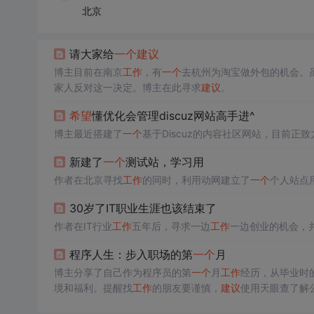
北京
请大家给
一个
建议
博主目前在南京
工作
，有
一个
去杭州为淘宝做外包的机会。
家人反对这一决定。博主在此寻求
建议
。
希望
懂优化会管理discuz网站高手进^
博主最近搭建了
一个
基于Discuz的内容社区网站，目前正
新建了
一个
测试站，学习用
作者在北京寻找
工作
的同时，利用动网建立了
一个
个人站点
30岁了IT职业生涯也该结束了
作者在IT行业
工作
五年后，寻求一边
工作
一边创业的机会，
程序人生：步入职场的第
一个
月
博主分享了自己作为程序员的第
一个
月
工作
经历，从毕业时
境和福利。提醒找
工作
的朋友要谨慎，
建议
使用天眼查了解