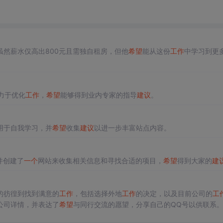
虽然薪水仅高出800元且需独自租房，但他
希望
能从这份
工作
中学习到更
致力于优化
工作
，
希望
能够得到业内专家的指导
建议
。
用于自我学习，并
希望
收集
建议
以进一步丰富站点内容。
并创建了
一个
网站来收集相关信息和寻找合适的项目，
希望
得到大家的
建
的彷徨到找到满意的
工作
，包括选择外地
工作
的决定，以及目前公司的
工
公司详情，并表达了
希望
与同行交流的愿望，分享自己的QQ号以供联系