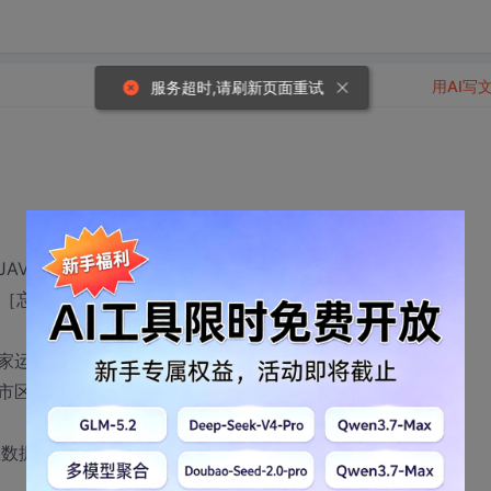
用AI写
服务超时,请刷新页面重试
VA,地点在上地附近，工资待遇税后4000
500［忘了询问时税前还是税后]
家运输企业的下属软件公司
市区
数据库及SQL语言。