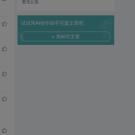
暂无公告
试试用AI创作助手写篇文章吧
+ 用AI写文章