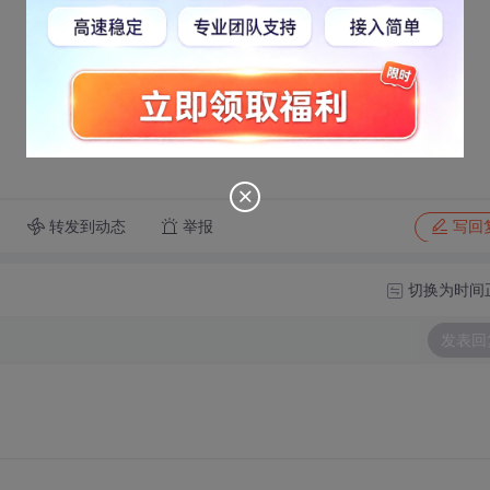
转发到动态
举报
写回
切换为时间
发表回