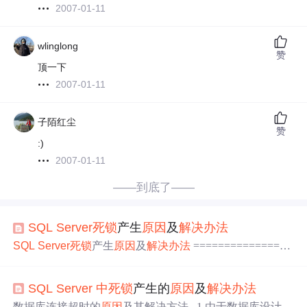
2007-01-11
wlinglong
赞
顶一下
2007-01-11
子陌红尘
赞
:)
2007-01-11
——到底了——
SQL
Server
死锁
产生
原因
及
解决办法
SQL
Server
死锁
产生
原因
及
解决办法
================
=========================================== 作
者:
sql
server
(http://
sql
server
.itpub.net)发表于: 2006.07.18 0
SQL
Server
中
死锁
产生的
原因
及
解决办法
5:12分类: 一般分类 出处: http://
sql
server
.itpub.net/post/2096
1/1
数据库连接超时的
原因
及其解决方法 1.由于数据库设计问