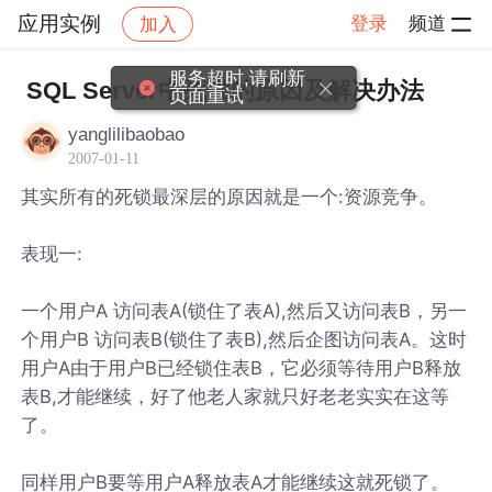
应用实例
登录
频道
加入
帖子详情
社区
应用实例
服务超时,请刷新
SQL Server中死锁的原因及解决办法
页面重试
yanglilibaobao
2007-01-11
其实所有的死锁最深层的原因就是一个:资源竞争。
表现一:
一个用户A 访问表A(锁住了表A),然后又访问表B，另一
个用户B 访问表B(锁住了表B),然后企图访问表A。这时
用户A由于用户B已经锁住表B，它必须等待用户B释放
表B,才能继续，好了他老人家就只好老老实实在这等
了。
同样用户B要等用户A释放表A才能继续这就死锁了。