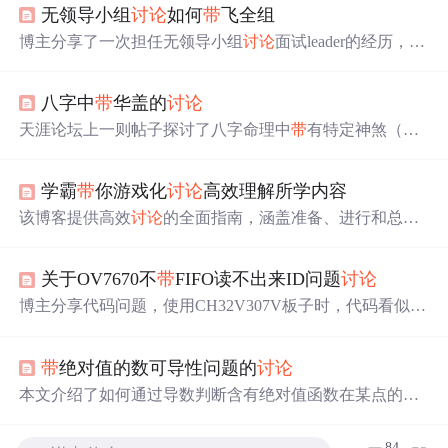
无领导小组
讨论
如何
带
飞全组
博主分享了一次担任无领导小组
讨论
面试leader的经历，错
误地在
讨论
初期组织投票确定观点，导致持不同意见者沉
默，最终只有配合和稀泥的同学进入复试。
八字中
带
华盖的
讨论
天涯论坛上一则帖子探讨了八字命理中
带
有特定神煞（华
盖）的人更容易经历梦魇（鬼压床）的现象。作者指出，
尽管四柱命理学主要依据五行生克来判断命运，但神煞也
学霸
带
你游戏化
讨论
高效理解所学内容
可以作为重要的参考因素。
该博客提供高效
讨论
的全面指南，涵盖准备、进行和总结
阶段。准备阶段明确目标、选话题等；过程中引导提问、
保持集中等；结束后收集反馈、总结要点。还介绍
讨论
对
关于OV7670不
带
FIFO读不出来ID问题
讨论
学习的影响、常见问题解决办法及提升策略，借助多款游
戏和应用工具给出具体建议。
博主分享代码问题，使用CH32V307V板子时，代码看似无
误却无法读取OV7670不
带
FIFO的ID，列出了相关代码文
件如SCCB.h、OV7670.h等，希望有人帮忙找出问题。
带
绝对值的数可导性问题的
讨论
本文介绍了如何通过导数判断含有绝对值函数在某点的可
导性，包括特殊情况下的导数值对可导性的影响，并通过
实例详细说明了可导的充分条件。重点讲解了当f(a)=0时，
84