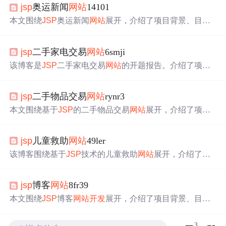
jsp
奥运新闻
网站
14101
本文围绕
JSP
奥运新闻
网站
展开，介绍了项目背景、目
标、功能模块等。技术栈涵盖前端HTML、CSS、JavaScrip
t，后端MyBatis、Apache Tomcat、MySQL。还提及
开发
工
jsp
二手家电交易
网站
6smji
具如Eclipse、IntelliJ IDEA，以及
开发
流程，包括环境搭建
和创建Web项目。
该博客是
JSP
二手家电交易
网站
的开题报告。介绍了项目
背景、目标与内容，采用
JSP
、Servlet、MySQL等技术，
运用MVC设计模式和SSL加密。项目分五个阶段进行，还
jsp
二手物品交易
网站
rynr3
提及
开发
工具、流程等，旨在构建便捷安全的交易
网站
，
促进二手家电市场发展。
本文围绕基于
JSP
的二手物品交易
网站
展开，介绍了项目
背景、研究内容，包括用户与卖家管理、商品分类管理等
模块。采用
JSP
结合多种技术
开发
，使用MySQL存储数
jsp
儿童救助
网站
49ler
据。还提及
开发
工具、流程，预期实现功能完善、用户友
好的交易
网站
，推动二手物品交易市场发展。
该博客围绕基于
JSP
技术的儿童救助
网站
展开，介绍了项
目背景、目标、功能，采用
JSP
作前端，结合SSM框架和
MySQL数据库实现后台逻辑。还提及技术栈、
开发
工具、
jsp
博客
网站
8fr39
流程等，期望提高救助效率，增强透明度，为困境儿童提
供支持。
本文围绕
JSP
博客
网站
开发
展开，介绍了项目背景、目标
与功能模块，包括用户管理、文章管理等。阐述了技术实
现，前端用HTML、CSS、JavaScript，后端采用MyBatis、
3