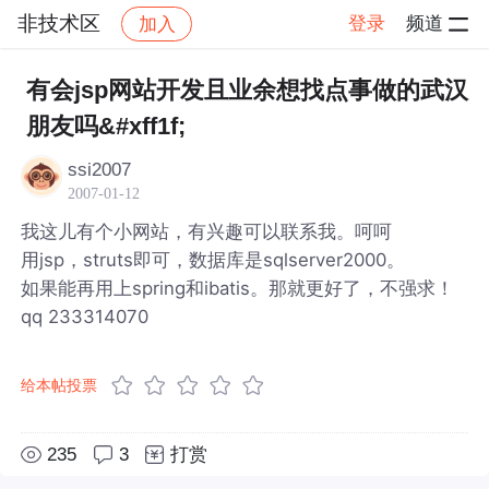
非技术区
登录
频道
加入
帖子详情
社区
非技术区
有会jsp网站开发且业余想找点事做的武汉
朋友吗&#xff1f;
ssi2007
2007-01-12
我这儿有个小网站，有兴趣可以联系我。呵呵
用jsp，struts即可，数据库是sqlserver2000。
如果能再用上spring和ibatis。那就更好了，不强求！
qq 233314070
给本帖投票
235
3
打赏