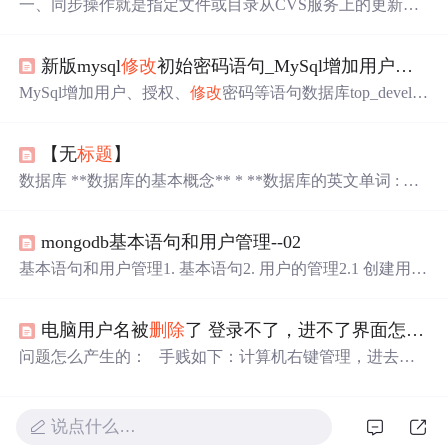
一、同步操作就是指定文件或目录从CVS服务上的更新到
最新版本；如果你在文件最新版本开
发过
程中有什么错误
或者
想
重新开开发也可以使用同步操作。同步操作的步
新版mysql
修改
初始密码语句_MySql增加用户、授权、
骤： （1）、先选择后操作，先在左边的导航树找到要同
步的目录或文件 （2）、然后右击选择 update操作 或在菜
MySql增加用户、授权、
修改
密码等语句数据库top_develop
单栏的modifie 里面的update操作 （3）、自动同步成功后
登录数据库1：新增用户[mysql@lcamdb ~]$ mysql -u root -p
会输出信息“ ”
Enter password: *****Type 'help;' or '\h' for help. Type '\c' to cl
【无
标题
】
ear the current input statement.mysql>use mysqlmysq...
数据库 **数据库的基本概念** * **数据库的英文单词 : Dat
aBase 简称 : DB** **<font color=#900>什么数据库 ?** * **
==用于存储和管理数据的仓库==** **数据库的特点** * **
mongodb基本语句和用户管理--02
持久化存储数据的。其实数据库就是一个文件系统** * **
方便存储和管理数据** * **使用了统一的方式操作数据库 -
基本语句和用户管理1. 基本语句2. 用户的管理2.1 创建用户
- SQL（适用于关系型数据库）** 我们先了解几个数据
的格式2.2 创建一个超级
管理员
用户2.2.1 创建用户2.2.2 配
库： * **MYSQL: 开源免费的数据库，小型的数据库.已经
置文件的
修改
2.3 创建管理用户dbAdmin，只能对库进行操
被 Or
电脑用户名被
删除
了 登录不了，进不了界面怎么办。
作2.4 创建一个库的用户，可读写2.5 创建app数据库读写权
限的用户并对test数据库具有读权限2.6 查询所有的用户2.7
问题怎么产生的： 手贱如下：计算机右键管理，进去到
删除
用户 1. 基本语句 查看库 分号可加可不加 show databas
本地用户和组，在双击进入到右边的用户第四个用户即为
es; show dbs; use yq 不用创建，use会自动创建，表插入数
现在的更改过来的自己的用户。右击第四个Liubing（既是
据也会自动创建 默认使用jso
现在的自己的用户）会出现下拉选项中的
删除
计算机又提
说点什么…
醒了一次不听，果断点了 是。然后就出现了这样的问题