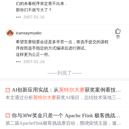
们的杀毒程序肯定查不出来．
那你们不就亏大了？
2007-01-16
icansaymyabc
赞
希望竞赛组委会还是多辛苦一点，将选手提交的源程
序按照选手指定的方式编译后进行测试。
这样更为公正一些。
2007-01-16
——到底了——
AI创新应用实战：从
英特尔
大赛
获奖案例看技术落地关键
本文通过分析
英特尔
大赛
获奖AI项目，总结技术落地三大
共性：精准场景定位、多技术融合与硬件
优化
。涵盖教
育、农业等领域案例，揭示OCR+大模型、边缘计算、Ope
你与30W奖金只差一个 Apache Flink 极客挑战赛的报名
nVINO加速及异构计算等关键技术应用，并探讨商业闭环
构建路径。
第二届ApacheFlink极客挑战赛启动，围绕疫情主题，邀请