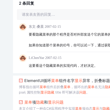
2 条
回复
请发表友善的回复…
东文-桑晨
2007-02-15
要看隐藏菜单的那个程序是否对外部发送个它的菜单
如果你知道那个菜单的ID号，你可以试一下，通过获
LiChenYue
2007-02-15
这要看这个隐藏菜单的实现代码，才好决定。
ElementUI循环
菜单
组件名字
显示
异常，折叠标题
博客指出循环
菜单
组件后折叠
菜单
，循环出的
菜单
名无法
隐
pse\ 属性控制
显示
隐藏
title 即可解决该
问题
。
菜单
项
隐藏
和
显示
问题
本文介绍了一种在C#应用程序中实现
菜单
项动态
显示
与
隐藏