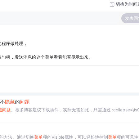
切换为时间
发表回
的程序做处理，
取句柄，发送消息给这个菜单看看能否显示出来。
不
隐藏
的
问题
藏
问题
。很多博客建议下载插件，实际无需如此，只需通过 :collapse=\isCo
的方法。通过切换
菜单
项的Visible属性，可以轻松地控制
菜单
项的可见性