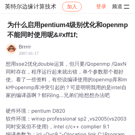
英特尔边缘计算技术
登录
频道
加入
帖子详情
社区
英特尔边缘计算技术
为什么启用pentium4级别优化和openmp
不能同时使用呢&#xff1f;
Brrrrr
2007-01-17
想用sse2优化double运算，但只要/Qopenmp /QaxN
同时存在，程序运行起来就出错，单个参数那个都好
使。看了一些资料，有些说编译使用的openmp库和m
kl中openmp库冲突引起的？可是明明我用的是intel自
家的编译器啊？郁闷ing...兄弟们给想想办法吧
硬件环境：pentium D820
软件环境：winxp professional sp2 ,vs2005(vs2003
同时安装但不使用)，intel c/c++ complier 9.1
编译参数为：icl -Qvc8 "-Qlocation,link,C:\Program