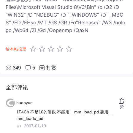
Files\Microsoft Visual Studio 8\VC\Bin" /c /O2 /D
"WIN32" /D "NDEBUG" /D "_WINDOWS" /D "_MBC
S" /FD /EHsc /MT /GS /GR /Fo"Release/" /W3 /nolo
go /Wp64 /Zi /Gd /Qopenmp /QaxN
给本帖投票
349
5
打赏
全部评论
huanyun
赞
1F4Ch 不是16的倍数 不能用__mm_load_pd 要用__
mm_loadu_pd
2007-01-19