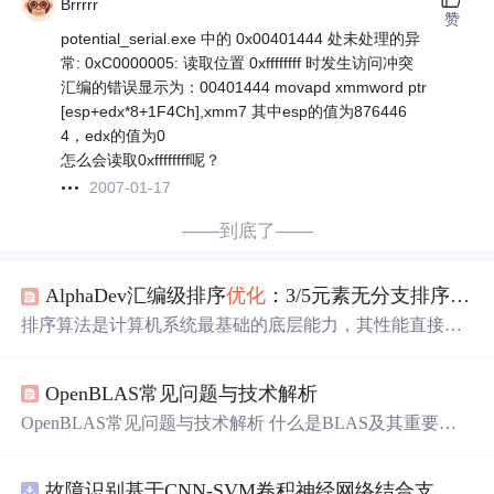
Brrrrr
赞
potential_serial.exe 中的 0x00401444 处未处理的异
常: 0xC0000005: 读取位置 0xffffffff 时发生访问冲突
汇编的错误显示为：00401444 movapd xmmword ptr
[esp+edx*8+1F4Ch],xmm7 其中esp的值为876446
4，edx的值为0
怎么会读取0xffffffff呢？
2007-01-17
——到底了——
AlphaDev汇编级排序
优化
：3/5元素无分支排序实战
排序算法是计算机系统最基础的底层能力，其性能直接影
响数据库、实时推荐和高频交易等关键场景。在小规模数
据（如3或5个元素）排序中，传统if-else分支结构易引发C
OpenBLAS常见问题与技术解析
PU分支预测失败，造成流水线清空与延迟飙升；而基于cm
ov指令的无分支实现，可彻底规避该问题，显著提升指令
OpenBLAS常见问题与技术解析 什么是BLAS及其重要性
级并行度与IPC效率。AlphaDev通过强化学习在x86-64指令
BLAS（Basic Linear Algebra Subprograms）是基础线性代数
空间直接搜索最优汇编序列，本质是面向硬件微架构的确
子程序的缩写，它为标准线性代数运算提供了一组基础接
定性电路综合，已在C++标准库std::sort中落地验证。本文
故障识别基于CNN-SVM卷积神经网络结合支持向量机的数据分类预测研究（Matlab代码实现）
口。BLAS可分为三个
级别
： BLAS1：处理向量与向量之