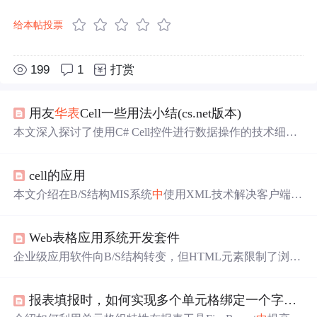
给本帖投票
199
1
打赏
用友
华表
Cell一些用法小结(cs.net版本)
本文深入探讨了使用C# Cell控件进行数据操作的技术细
节，包括如何从Color类型转换为RGB类型，注册Cell并初
始化其
属性
，以及如何在插入行时继承公式。还详细介绍
cell的应用
了
批量
导入公式、获取公式、公式单元格的判断
方法
，以
及如何通过XML
设置
下拉窗体和树形控件。同时提供了插
本文介绍在B/S结构MIS系统
中
使用XML技术解决客户端与
入行并继承公式的具体实现
方法
。
服务器端大量数据交互的问题，包括如何利用用友
华表
CE
LL插件实现报表数据的显示、打印及数据的上传。
Web表格应用系统开发套件
企业级应用软件向B/S结构转变，但HTML元素限制了浏览
器UI设计。北京用友
华表
的Cell产品功能强大，可用于桌
面和Web程序。在此基础上设计的Reports套件，包含模板
报表填报时，如何实现多个单元格绑定一个字段？
设计工具、浏览器端API和服务器端API，以客户购物登记
表管理为例说明了其开发过程，已在企业应用
中
走向成