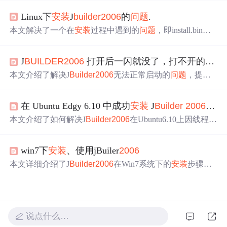
der
2006
使用可变宽度字体，使IDE能正确显示中文。
Linux下
安装
J
builder
2006
的
问题
.
本文解决了一个在
安装
过程中遇到的
问题
，即install.bin在
执行时闪退且不读盘的情况。
问题
源于install.bin检查NPTL
时出错。通过修改特定参数并使用正确的执行方式解决了
J
BUILDER
2006
打开后一闪就没了，打不开的
问题
该
问题
。
本文介绍了解决J
Builder
2006
无法正常启动的
问题
，提供
了两种方法：一是通过管理员权限运行J
Builder
.exe；二是
尝试更换
安装
盘。
在 Ubuntu Edgy 6.10 中成功
安装
J
Builder
2006
Enter
本文介绍了如何解决J
Builder
2006
在Ubuntu6.10上因线程库
不兼容导致的
安装
失败
问题
。通过修改
安装
脚本中的LD_
ASSUME_KERNEL设置，成功实现了J
Builder
2006
的
安装
win7下
安装
、使用jBuiler
2006
。
本文详细介绍了J
Builder
2006
在Win7系统下的
安装
步骤及
注意事项，包括设置兼容模式、复制特定文件等。同时解
决了使用过程中出现的严重拖影
问题
，通过修改配置文件
实现。
说点什么…