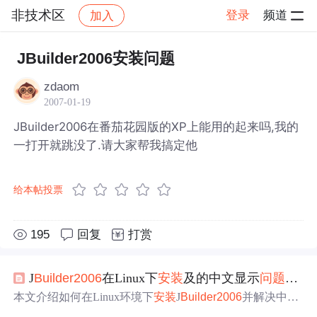
非技术区
登录
频道
加入
帖子详情
社区
非技术区
JBuilder2006安装问题
zdaom
2007-01-19
JBuilder2006在番茄花园版的XP上能用的起来吗,我的
一打开就跳没了.请大家帮我搞定他
给本帖投票
195
回复
打赏
J
Builder
2006
在Linux下
安装
及的中文显示
问题
的解
本文介绍如何在Linux环境下
安装
J
Builder
2006
并解决中文
显示
问题
。通过添加中文字体到系统字体库，并配置J
Buil