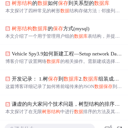
树形结构
的
数据
如何
保存
到关系型的
数据
库
本文探讨了四种常见的树形
数据
结构存储方法：邻接列表
法、路径枚举法、嵌套集法和闭包表法。每种方法都有其
适用场景和优缺点，如嵌套集法适用于查询密集型应用，
树形结构
数据
库
的
保存
方式(mysql)
而闭包表法则在查询直接下属或上级时表现优秀。
本文介绍了一个用于管理用户组的
数据
库
表结构，并提供
了两个SQL函数：一个用于递归获取指定用户组的所有子
节点ID，另一个用于获取指定用户组的所有父节点ID。
Vehicle Spy3.9如何新建工程—Setup network Database
博客介绍了设置网络
数据
库
的相关操作。需新建或选择已
有平台，界面采用
树形结构
，要根据连接工具和被测样件
的接口选择对应
数据
库
文件。还说明了
数据
库
文件、诊断
开发记录： 1.树
保存
到
数据
库
2.
数据
库
组装成树给前端
文件、LDF arxml UEF文件的导入方法，最后强调
保存
操
作。
这篇博客详细记录了如何将前端传来的JSON
数据
保存
到
数
据
库
，然后将
数据
库
中的
数据
组装成
树形结构
，以便前端
进行展示。主要涉及ASP.NET的后端处理和
数据
交互。
谦虚的向大家问个技术问题，树型结构的排序问题
本文探讨了在无限
树形结构
中进行
数据
排序的方法及其实
现。包括如何为
树形结构
设计排序算法、如何在
数据
库
中
保存
排序结果，并讨论了分级管理员对
数据
排序的影响。
6