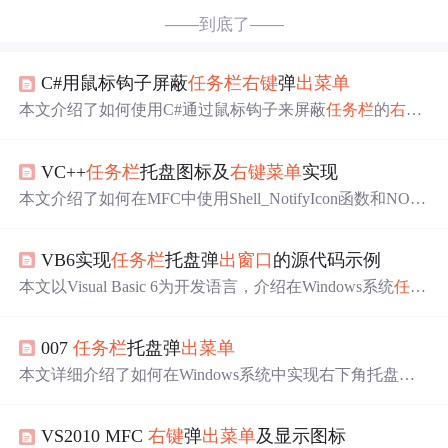
——到底了——
C#用鼠标钩子屏蔽
任务栏
右键
弹
出
菜单
本文介绍了如何使用C#通过鼠标钩子来屏蔽
任务栏
的
右键
弹
出
菜单
。避免了修改注册表需重启的问题，详细阐述了
在鼠标
右键
按下和释放时截获
消息
的要点，并提供了相关
VC++
任务栏
托盘图标及
右键
菜单
实现
API调用和钩子使用的参考资料链接，以及两款API浏览器
工具。
本文介绍了如何在MFC中使用Shell_NotifyIcon函数和NOTI
FYICONDATA结构来添加和管理系统托盘图标，包括设置
托盘图标、添加
右键
菜单
以及处理用户交互事件。通过示
VB6实现
任务栏
托盘弹
出
窗口
的源代码示例
例代码详细讲解了从初始化托盘图标到响应用户单击事件
的整个
过程
。
本文以Visual Basic 6为开发语言，介绍在Windows系统
任务
栏
托盘区域实现可滑动弹
出
窗口
的方法。涵盖
任务栏
通知
区域交互原理、图标与
窗口
联动、动态弹
出
窗口
设计，还
007
任务栏
托盘弹
出
菜单
阐述了VB6项目文件结构与组织，为开发者提供实用实践
案例。
本文详细介绍了如何在Windows系统中实现右下角托盘图
标的基本功能，并通过自定义
消息
创建了
右键
弹
出
菜单
。
主要内容包括填充NOTIFYICONDATA结构，将函数写入
VS2010 MFC
右键
弹
出
菜单
及显示图标
WM_CREATE
消息
中，以及在WM_DESTROY中添加删除