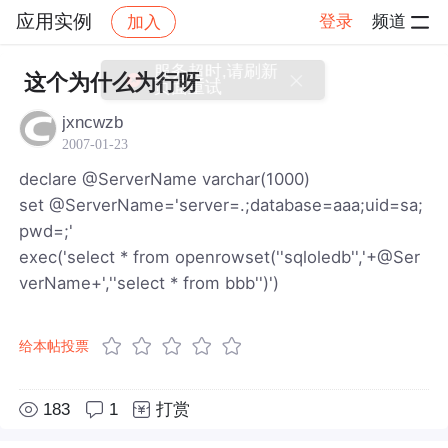
应用实例
登录
频道
加入
帖子详情
社区
应用实例
服务超时,请刷新
这个为什么为行呀
页面重试
jxncwzb
2007-01-23
declare @ServerName varchar(1000)
set @ServerName='server=.;database=aaa;uid=sa;
pwd=;'
exec('select * from openrowset(''sqloledb'','+@Ser
verName+',''select * from bbb'')')
给本帖投票
183
1
打赏