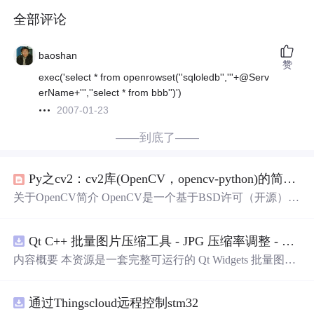
全部评论
baoshan
赞
exec('select * from openrowset(''sqloledb'','''+@Serv
erName+''',''select * from bbb'')')
2007-01-23
——到底了——
Py之cv2：cv2库(OpenCV，opencv-python)的简介、安装、使用方法(常见函数、方法等)最强详细攻略
关于OpenCV简介 OpenCV是一个基于BSD许可（开源）发
行的跨平台计算机视觉库，可以运行在Linux、Windows、
Android和Mac OS操作系统上。它轻量级而且高效——由
Qt C++ 批量图片压缩工具 - JPG 压缩率调整 - 批量修改分辨率 - 本地图片批处理（源码）
一系列 C 函数和少量 C++ 类构成，同时提供了Python、Ru
by、MATLAB等语言的接口，实现了图像处理和计算机视
内容概要 本资源是一套完整可运行的 Qt Widgets 批量图片
觉方面的很多通用算法。 OpenCV用C++语言编写，它的
压缩桌面工具源码，基于 Qt5/C++ 从零开发，专为初学者
主要接口也是C++语言，但是依然保留了大量的C语言接
设计，分步实现图片批量处理全套功能。工具支持多选单
口。 （CV：Computer Vision...
通过Thingscloud远程控制stm32
张图片、直接读取整个文件夹内所有 JPG/PNG 图像，可自