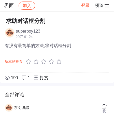
界面
登录
频道
加入
帖子详情
社区
界面
求助对话框分割
superboy123
2007-01-24
有没有最简单的方法,将对话框分割
给本帖投票
190
1
打赏
全部评论
东文-桑晨
赞