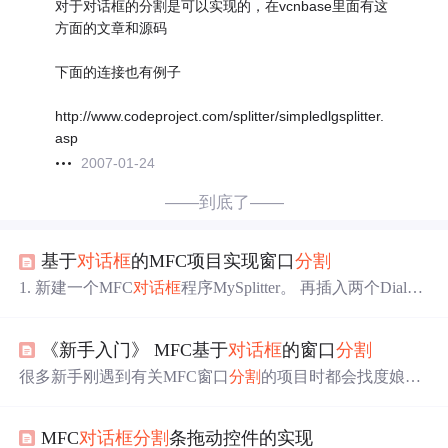
对于对话框的分割是可以实现的，在vcnbase里面有这
方面的文章和源码
下面的连接也有例子
http://www.codeproject.com/splitter/simpledlgsplitter.
asp
2007-01-24
——到底了——
基于
对话框
的MFC项目实现窗口
分割
1. 新建一个MFC
对话框
程序MySplitter。 再插入两个Dialog
资源 ，这里一定要选择IDD_FORMVIEW类别的
对话框
，
对这两个
对话框
分别新建类CMyFormView0 和CMyFormVi
《新手入门》 MFC基于
对话框
的窗口
分割
ew1，基类别选CDialog，一定要选择CFormView。 2.主
对
话框
类MySplitterDlg.h中新增两个成员变量 CFrameWnd* m
很多新手刚遇到有关MFC窗口
分割
的项目时都会找度娘询
_pFrameS
问，结果面对五花八门的答案往往不知所措。我就是其中
的一员..经过一番摸索,我终于弄明白几种关于窗口
分割
的
MFC
对话框
分割
条拖动控件的实现
方法.从大的方面来说主要分为:基于文档的和基于
对话框