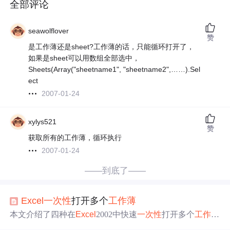
全部评论
seawolflover
赞
是工作薄还是sheet?工作薄的话，只能循环打开了，
如果是sheet可以用数组全部选中，
Sheets(Array("sheetname1", "sheetname2",……).Sel
ect
2007-01-24
xylys521
赞
获取所有的工作薄，循环执行
2007-01-24
——到底了——
Excel
一次性
打开多个
工作
薄
本文介绍了四种在
Excel
2002中快速
一次性
打开多个
工作
簿
的方法，包括通过选择文件、设置启动文件夹、自定义启