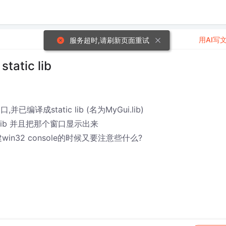
用AI写
服务超时,请刷新页面重试
atic lib
,并已编译成static lib (名为MyGui.lib)
yGui.lib 并且把那个窗口显示出来
win32 console的时候又要注意些什么?