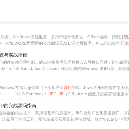
OM 服务、Windows 系统服务，多用于组件化开发、Office 插件、跨程序
调
序，例如:WORD里面用的公式编辑器ATL:活动模板库。ATL是COM的开发
对象模型），是微软当年定的一套「软件零件标准」。
置与实战排错
种核心的库依赖管理机制。静态链接将库代码直接嵌入可执行文件，简化部署
（Microsoft Foundation Classes）作为经典的Windows
GUI
框架，其链
需要链接特定的静态库文件，例如针对Unicode字符集的
mfc
s80u.
lib
。理
MT、/MD）与
MFC
使
ndows程序分为“程序代码”和“UI资源”，下图所示： 2. Windows支持动态链接（应用程序所
调用
的Windows API函数是在“执行
（1）C Runtimes：
LIB
C.
LIB
（C Runtime 函数库的静态链接版
..
ct2D的实战源码指南
户交互界面的核心技术，其原理基于消息循环、事件驱动和图形设备接口。掌
应用于企业工具、图形编辑器及系统软件等领域。针对Visual C++开
*源码**两大核心，系统梳理了从经典
MFC
到现代Direct2D的实战资源