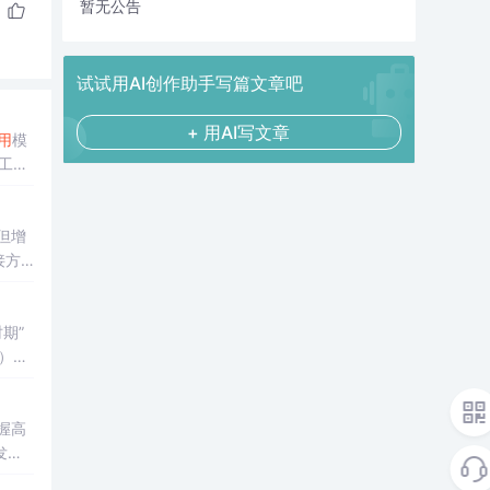
暂无公告
试试用AI创作助手写篇文章吧
+ 用AI写文章
用
模
工
但增
接方
解字
时期”
本）、
握高
发者
。通过