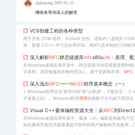
alphajiang
2007-01-25
继续来等待高人的解答
VC6创建工程的各种类型
用于开发 COM 组件、ActiveX 控件、进程内 / 进程外 C
块，普通 C/C++ 学习完全用不到。用ATL技术制作COM程
具。COM: （Component Object Model，组件
深入解析
MFC
静态链接库
mfc
s80u.
lib
：原理、配
在Windows桌面应用开发中，静态链接与动态链接是两
大体积；动态链接则依赖外部DLL，便于更新和共享。
MFC
式直接影响项目的构建和运行。选择静态链接
MFC
时，程序
深入浅出
MFC
——
Win32
程序基本概念（一）
符集配置（如Unicode与多字节字符集）、运行时库选项（/
1. Wi
才链接上的）。Windows程序
调用
的函数可分为如下两部分： 
MSVCRT.
LIB
(C Runtime函数库动态链接版本（MSVCRT40.
Visual C++窗体编程资源大全：从
MFC
到Dire
在Windows桌面应用开发中，窗体（UI）编程是构建用
效的窗体开发技术能显著提升软件的用户体验和开发效率，广泛
常面临的资源零散、示例陈旧等痛点，本文聚焦**窗体**和*