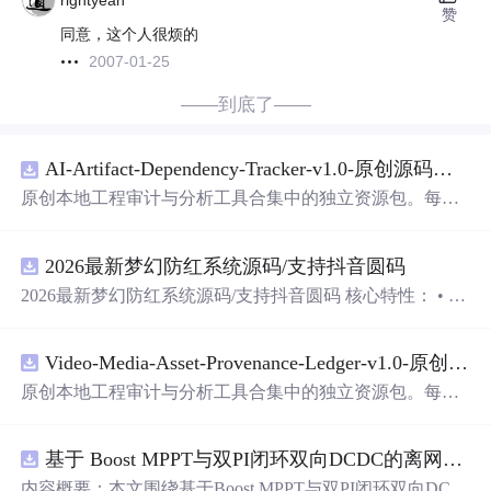
rightyeah
赞
同意，这个人很烦的
2007-01-25
——到底了——
AI-Artifact-Dependency-Tracker-v1.0-原创源码与文档.z
原创本地工程审计与分析工具合集中的独立资源包。每个
Z
IP
包含完整源码、3项自动化测试、可复现合成示例、离
线HTML、JSON与SVG报告、1080×720真实运行效果图、
2026最新梦幻防红系统源码/支持抖音圆码
README、运行说明、功能清单、MIT License及原创与授
权声明。解压后进入project目录，执行npm test验证算法，
2026最新梦幻防红系统源码/支持抖音圆码 核心特性： • 多
执行npm run report生成报告，也可通过本地静态服务器打
域名池智能切换，防拦截率99%+ • 抖音官方API对接，生
开网页。运行时零第三方依赖，不包含热点产品或开源项
成真正小程序码 • 完整API接口，支持第三方集成 • 实时数
目源码、Logo、官方截图、论文、生产日志或其他受限素
Video-Media-Asset-Provenance-Ledger-v1.0-原创源码与文档.z
据统计，多维度分析报表 • 积分系统+邀请返利，运营利器
材。适合前端开发、AI应用工程、测试审计和课程实践。
原创本地工程审计与分析工具合集中的独立资源包。每个
Z
IP
包含完整源码、3项自动化测试、可复现合成示例、离
线HTML、JSON与SVG报告、1080×720真实运行效果图、
基于 Boost MPPT与双PI闭环双向DCDC的离网光伏储能系统动力学建模及稳态特性分析（Simulink仿真实现）
README、运行说明、功能清单、MIT License及原创与授
权声明。解压后进入project目录，执行npm test验证算法，
内容概要：本文围绕基于Boost MPPT与双PI闭环双向DC-D