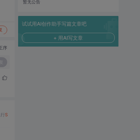
暂无公告
试试用AI创作助手写篇文章吧
复
+ 用AI写文章
正序
复
执行
S