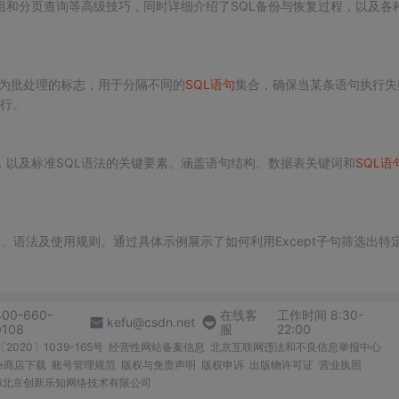
组和分页查询等高级技巧，同时详细介绍了SQL备份与恢复过程，以及各
O作为批处理的标志，用于分隔不同的
SQL语句
集合，确保当某条语句执行失
行。
，以及标准SQL语法的关键要素。涵盖语句结构、数据表关键词和
SQL语
概念、语法及使用规则。通过具体示例展示了如何利用Except子句筛选出特
。
400-660-
在线客
工作时间 8:30-
kefu@csdn.net
0108
服
22:00
2020〕1039-165号
经营性网站备案信息
北京互联网违法和不良信息举报中心
me商店下载
账号管理规范
版权与免责声明
版权申诉
出版物许可证
营业执照
026北京创新乐知网络技术有限公司