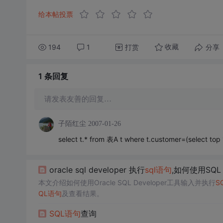
给本帖投票
194
1
打赏
分享
收藏
1 条
回复
请发表友善的回复…
子陌红尘
2007-01-26
select t.* from 表A t where t.customer=(select to
oracle sql developer 执行
sql语句
,如何使用SQL 
本文介绍如何使用Oracle SQL Developer工具输入并执行
S
QL语句
及查看结果。
SQL语句
查询