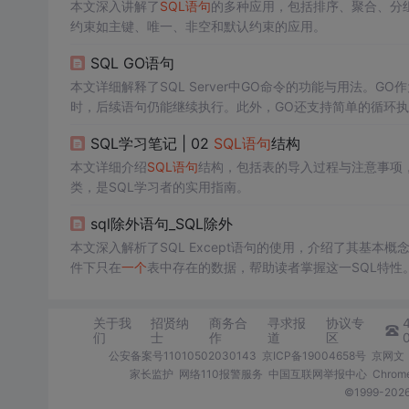
本文深入讲解了
SQL语句
的多种应用，包括排序、聚合、分
约束如主键、唯一、非空和默认约束的应用。
SQL GO语句
本文详细解释了SQL Server中GO命令的功能与用法。G
时，后续语句仍能继续执行。此外，GO还支持简单的循环执
SQL学习笔记 | 02
SQL语句
结构
本文详细介绍
SQL语句
结构，包括表的导入过程与注意事项
类，是SQL学习者的实用指南。
sql除外语句_SQL除外
本文深入解析了SQL Except语句的使用，介绍了其基本
件下只在
一个
表中存在的数据，帮助读者掌握这一SQL特性
关于我
招贤纳
商务合
寻求报
协议专
们
士
作
道
区
公安备案号11010502030143
京ICP备19004658号
京网文〔
家长监护
网络110报警服务
中国互联网举报中心
Chro
©1999-2