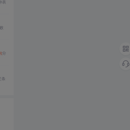
种表
败
句
分
定条