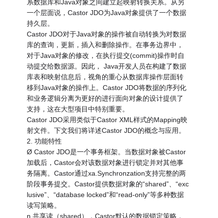
系数据库和Java对象之间建立起映射转换关系。从另
一个层面说，Castor JDO为Java对象提供了一个数据
持久层。
Castor JDO对于Java对象的操作被自动转换为对数据
库的查询，更新，插入和删除操作。在事务边界中，
对于Java对象的修改，在执行提交(commit)操作时自
动提交给数据源。因此， Java开发人员在构建了数据
库表和映射信息后，视角的重心从数据库操作层面转
移到Java对象的操作上。Castor JDO将数据的序列化
和业务逻辑分离为更好的进行面向对象的设计提供了
支持，这在大型项目中特别重要。
Castor JDO采用类似于Castor XML样式的Mapping映
射文件。下文我们将详述Castor JDO的概念与应用。
2. 功能特性
Ø Castor JDO是一个事务框架。当数据对象被Castor
加载后，Castor会对该数据对象进行锁定并对其他事
务隔离。Castor通过xa.Synchronzation支持完整的两
阶段事务提交。Castor提供数据对象的“shared”、“exc
lusive”、“database locked”和“read-only”等多种数据
读写策略。
n 共享读（shared），Castor默认的数据锁定策略，