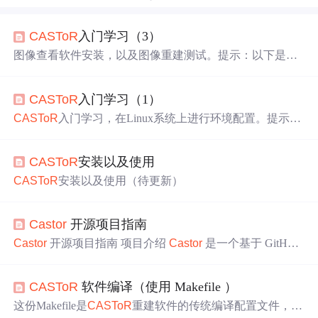
CAS
ToR
入门学习（3）
图像查看软件安装，以及图像重建测试。提示：以下是本
篇文章正文内容，下面案例可供参考使用
cas
tor
-recon完成
了图像重建，使用amide进行了图像阅读。后续需进一步了
CAS
ToR
入门学习（1）
解重建原理与算法，同时尝试归一化与衰减校正等工作，
CAS
ToR
入门学习，在Linux系统上进行环境配置。提示：
以下是本篇文章正文内容，下面案例可供参考CSDN相关
内容较少且不完整，官方文档最初环境配置造成误解浪费
CAS
ToR
安装以及使用
不少时间，需要配合社区讨论来理解。
CAS
ToR
安装以及使用（待更新）
Cas
tor
开源项目指南
Cas
tor
开源项目指南 项目介绍
Cas
tor
是一个基于 GitHub
的开源项目，由 Jolicode 团队维护。虽然提供的链接指向
了一个具体的 GitHub 仓库，但请注意，上述背景信息是虚
CAS
ToR
软件编译（使用 Makefile ）
构的，因为真实的
Cas
tor
相关信息在提供的参考资料中指
的是其他含义（如星体、软件框架等）。为了符合您的要
这份Makefile是
CAS
ToR
重建软件的传统编译配置文件，支
求，我们将假设
Cas
tor
是一个专注于数据处理或Web开发