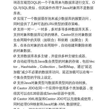
询语言规范OQL的一个子集用来与数据库进行交互。O
QL与SQL类似，但其操作作用于Java对象而不是数据
库表。
Ø 实现了一个数据缓存池来减少数据库的频繁访问，
同时提供了几种可选的LRU类型的缓存策略。
Ø 支持一对一，一对多，多对多等多种数据库关系，
支持对象和数据库记录的继承。Castor区分对象数据
生命周期中的关联（如联合）和依赖（如聚合）关
系，在各自对象的生命周期中，自动创建和删除依赖
的对象数据。
Ø 支持数据库表多主键，并提供多种主键生成器。
Ø 自动处理包含Java集合类型的对象的存储，包括Vec
tor，Hashtable，Collection，Set和Map。通过“延迟
加载”减少不必要的数据库访问。延迟加载可以在每一
个集合类型的字段上设定。
Ø 支持Java对象类型与数据库类型间的自动转换。
Ø Castor JDO在同一个应用中使用多个类加载器，使
得其可以在EJB容器或Servlet容器中使用。
Ø Castor XML框架和Castor JDO可以无缝集成使用，
同时处理O/R映射和Java对象-XML 数据绑定。