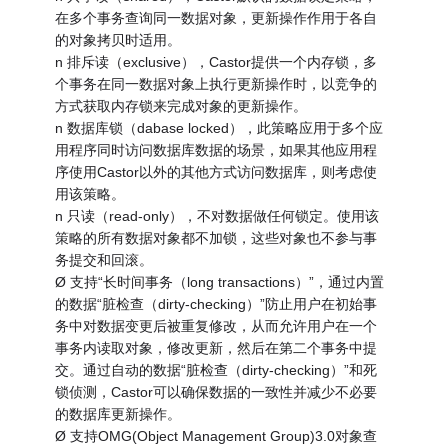
在多个事务查询同一数据对象，更新操作作用于各自
的对象拷贝时适用。
n 排斥读（exclusive），Castor提供一个内存锁，多
个事务在同一数据对象上执行更新操作时，以竞争的
方式获取内存锁来完成对象的更新操作。
n 数据库锁（dabase locked），此策略应用于多个应
用程序同时访问数据库数据的场景，如果其他应用程
序使用Castor以外的其他方式访问数据库，则考虑使
用该策略。
n 只读（read-only），不对数据做任何锁定。使用该
策略的所有数据对象都不加锁，这些对象也不参与事
务提交和回滚。
Ø 支持“长时间事务（long transactions）”，通过内置
的数据“脏检查（dirty-checking）”防止用户在初始事
务中对数据变更后被重复修改，从而允许用户在一个
事务内读取对象，修改更新，然后在第二个事务中提
交。通过自动的数据“脏检查（dirty-checking）”和死
锁侦测，Castor可以确保数据的一致性并减少不必要
的数据库更新操作。
Ø 支持OMG(Object Management Group)3.0对象查