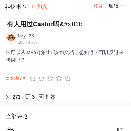
非技术区
登录
频道
加入
帖子详情
社区
非技术区
有人用过Castor吗&#xff1f;
hzy_23
2007-01-30
它可以从Java对象生成xml文档，想知道它可以反过来
映射吗？
给本帖投票
271
3
打赏
全部评论