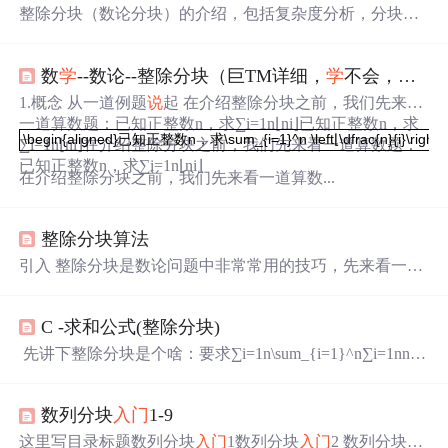
整除分块（数论分块）的介绍，包括复杂度分析，分块边
界计算，一般模板，例题及详解
数
学
--数论--整除分块（巨TM详细，
学
不会，你来打我）
1.概念 从一道例题
说
起 在介绍整除分块之前，我们先来看
一道算数题：已知正整数n，求∑i=1n⌊ni⌋已知正整数n，求
\begin{aligned}已知正整数n，求\sum_{i=1}^n \left⌊\dfrac{n}{i
\begin{aligned}已知正整数n，求\sum_{i=1}^n \left⌊\dfrac{n}{i}\right⌋\
∑i=1n⌊ni⌋在介绍整除分块之前，我们先来看一道算数题：
已知正整数n，求∑i=1n⌊ni⌋
在介绍整除分块之前，我们先来看一道算数...
整除分块算法
引入 整除分块是数论问题中非常常用的技巧，先来看一个
简单的问题： 已知，给定一个 n，求 的值。 先假设 ，第
一反应肯定是 遍历一遍 1 ~ n 直接求和，轻松得到答案。
C -求和公式(整除分块)
但如果 ，甚至 呢，显然就不能 暴力了，这就得用到接下
来要介绍的整除分块的内容。 找规律 我们先试着计算一下
​ 先讲下整除分块是个啥：要求∑i=1n\sum_{i=1}^n∑i=1n​n/i
前几项（几十项)的值，比如 n = 20： iii 1 2 3 4 5 6 7 8 9 10
的值，这
时
候暴力需要O(n)的
时
间。由于这个区间是连续
11 12 13 14 15 16 17 18 19 20 ni\frac{n}{i}in​ 20 10 6
的，且’/'是向下取整，当i不能整除k
时
，n/i会等于最小的i
数列分块
入门
1-9
(也就是区间最左边的值 L)除n的商。此
时
如果可以很快的
找到这一个区间，那么就可以将
时
间复杂度降到O(n\sqrt
这里写目录标题数列分块
入门
1数列分块
入门
2 数列分块
入