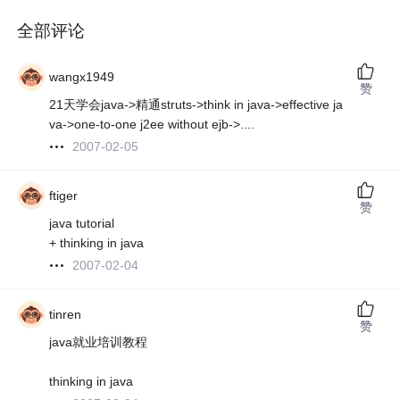
全部评论
wangx1949
赞
21天学会java->精通struts->think in java->effective ja
va->one-to-one j2ee without ejb->....
2007-02-05
ftiger
赞
java tutorial
+ thinking in java
2007-02-04
tinren
赞
java就业培训教程
thinking in java