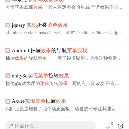
关于苹果底部
效果
,一般人肯定不会陌生,由于该
效果
不止在
苹果电脑上出现,在很多网站都运用到了该
效果
.
效果
看起来
还是比较酷炫的,当鼠标移动过去时,会发现对应的
菜单
会出
jquery
实现
折叠
菜单
效果
现放大的
效果
.图片展示: 说下原理: 1.确认事件源:对应的
菜
单
按钮,为img
实现
2.确认事件属性:onmousemove,这里会出
<html> <head> <meta charset="utf-8" /> <title></title> <script s
现误区,因为很多人认为是当鼠标悬浮在对应
菜单
项上时,该
rc="jquery-3.4.1.min.js"></script> <script type="text/javascrip
菜单
才会发生变化,其实不然,
t"> $(functio...
Android 抽屉
效果
的导航
菜单
实现
抽屉
效果
的导航
菜单
看了很多应用，觉得这种侧滑的
抽屉
效果
的
菜单
很好。 不用切换到另一个页面，也不
用去按
菜单
的硬件按钮，直接在界面上一个按钮点击，
菜
unity3d
实现
菜单
旋转
效果
单
就滑出来，而且感觉能放很多东西。 关于
实现
，
搜索了一下，有如下两种： 1.用SlidingDrawer： h
模仿jj游戏大厅的
菜单
旋转
效果
，写的有点复杂,如果有什
ttp://developer.android.com/reference/android/widget
么更好的
实现
方法,欢迎指出。 附工程下载。不懂得怎么加
附件,只能转到圣典上下载 工程下载 using UnityEngine; usin
Axure
实现
菜单
抽屉
效果
g System.Collections; public class SpinTest : MonoBehaviour {
private Vector3 currentMousePos;
实际上就是堆叠了几个动态面板，适当的时候让其显示或
者隐藏，用时拉或者推送下方原件上移或者下移，即可
实
现
此
效果
。
6
说点什么…