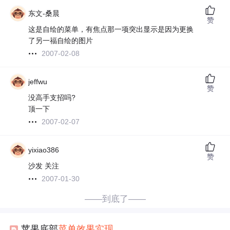
东文-桑晨
赞
这是自绘的菜单，有焦点那一项突出显示是因为更换
了另一福自绘的图片
2007-02-08
jeffwu
赞
没高手支招吗?
顶一下
2007-02-07
yixiao386
赞
沙发 关注
2007-01-30
——到底了——
苹果底部
菜单
效果
实现