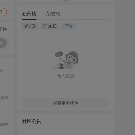
复
积分榜
荣誉榜
近7日
近30日
至今
正序
复
置。
暂无数据
，确保
查看更多榜单
社区公告
键冲