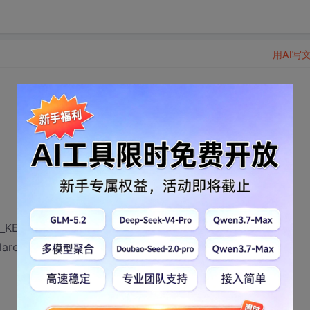
用AI写
KEYUP,'A');
d identifier 呢