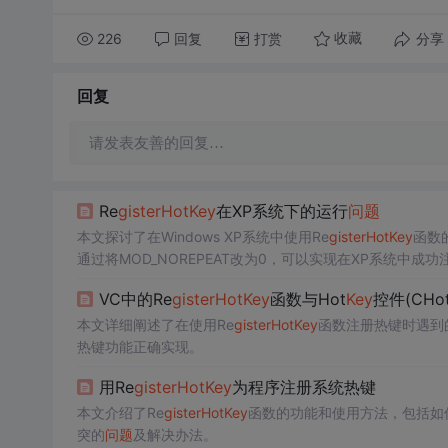
226
回复
打赏
分享
收藏
回复
请发表友善的回复…
Re
gis
terHot
Key
在XP系统下的运行
问题
本文探讨了在Windows XP系统中使用Re
gis
terHot
Key
函数
通过将MOD_NOREPEAT改为0，可以实现在XP系统中成
VC中的Re
gis
terHot
Key
函数与Hot
Key
控件(CHo
本文详细阐述了在使用Re
gis
terHot
Key
函数注册热键时遇到的S
热键功能正确实现。
用Re
gis
terHot
Key
为程序注册系统热键
本文介绍了Re
gis
terHot
Key
函数的功能和使用方法，包括如何
突的
问题
及解决办法。