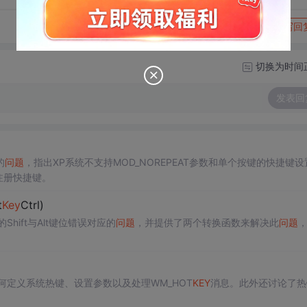
转发到动态
举报
写回
切换为时间
发表回
的
问题
，指出XP系统不支持MOD_NOREPEAT参数和单个按键的快捷键设
功注册快捷键。
t
Key
Ctrl)
hift与Alt键位错误对应的
问题
，并提供了两个转换函数来解决此
问题
定义系统热键、设置参数以及处理WM_HOT
KEY
消息。此外还讨论了热