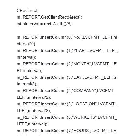
CRect rect;
m_REPORT.GetClientRect(&rect);
int nInterval = rect.Width()/8;
m_REPORT.InsertColumn(0,"No.",LVCFMT_LEFT,nI
nterval*0);
m_REPORT.InsertColumn(1,"YEAR",LVCFMT_LEFT,
nInterval);
m_REPORT.InsertColumn(2,"MONTH",LVCFMT_LE
FT,nInterval);
m_REPORT.InsertColumn(3,"DAY",LVCFMT_LEFT,n
Interval/2);
m_REPORT.InsertColumn(4,"COMPANY",LVCFMT_
LEFT,nInterval*2);
m_REPORT.InsertColumn(5,"LOCATION",LVCFMT_
LEFT,nInterval*2);
m_REPORT.InsertColumn(6,"WORKERS",LVCFMT_
LEFT,nInterval);
m_REPORT.InsertColumn(7,"HOURS",LVCFMT_LE