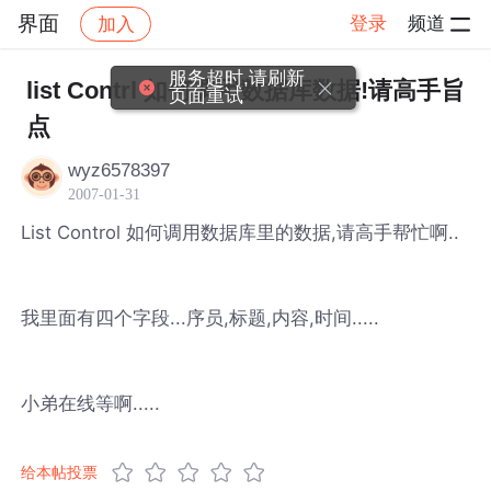
界面
登录
频道
加入
帖子详情
社区
界面
服务超时,请刷新
list Contrl 如何调用数据库数据!请高手旨
页面重试
点
wyz6578397
2007-01-31
List Control 如何调用数据库里的数据,请高手帮忙啊..
我里面有四个字段...序员,标题,内容,时间.....
小弟在线等啊.....
给本帖投票