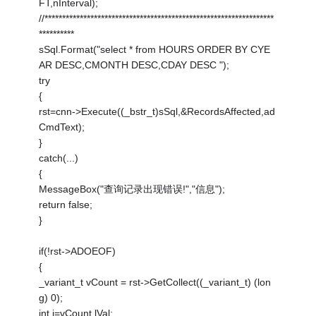
FT,nInterval);
//*****************************************************************
**********
sSql.Format("select * from HOURS ORDER BY CYE
AR DESC,CMONTH DESC,CDAY DESC ");
try
{
rst=cnn->Execute((_bstr_t)sSql,&RecordsAffected,ad
CmdText);
}
catch(...)
{
MessageBox("查询记录出现错误!","信息");
return false;
}
if(!rst->ADOEOF)
{
_variant_t vCount = rst->GetCollect((_variant_t) (lon
g) 0);
int i=vCount.lVal;