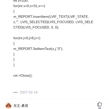
int z=100;
for(int x=0;x<31;x++)
{
m_REPORT.InsertItem(LVIF_TEXT|LVIF_STATE,
z,"", LVIS_SELECTED|LVIS_FOCUSED, LVIS_SELE
CTED|LVIS_FOCUSED, 0, 0);
for(int j=0;j<8;j++)
{
m_REPORT.SetItemText(x,j,"0");
}
}
}
rst->Close();
2007-02-16
东文-桑晨
赞