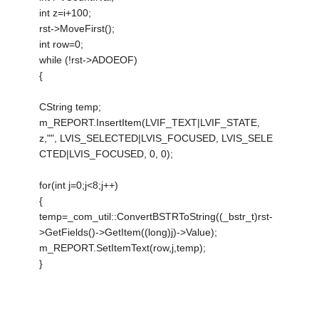
int z=i+100;
rst->MoveFirst();
int row=0;
while (!rst->ADOEOF)
{
CString temp;
m_REPORT.InsertItem(LVIF_TEXT|LVIF_STATE,
z,"", LVIS_SELECTED|LVIS_FOCUSED, LVIS_SELE
CTED|LVIS_FOCUSED, 0, 0);
for(int j=0;j<8;j++)
{
temp=_com_util::ConvertBSTRToString((_bstr_t)rst-
>GetFields()->GetItem((long)j)->Value);
m_REPORT.SetItemText(row,j,temp);
}