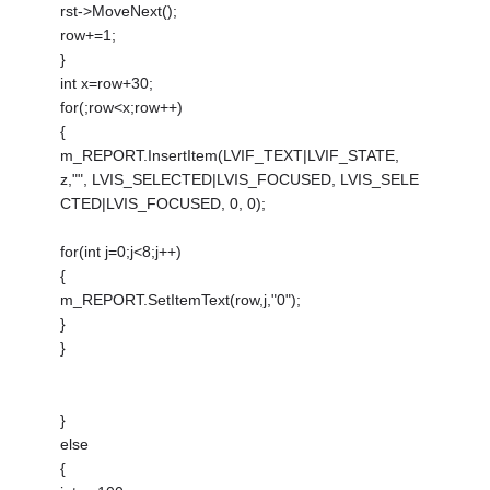
rst->MoveNext();
row+=1;
}
int x=row+30;
for(;row<x;row++)
{
m_REPORT.InsertItem(LVIF_TEXT|LVIF_STATE,
z,"", LVIS_SELECTED|LVIS_FOCUSED, LVIS_SELE
CTED|LVIS_FOCUSED, 0, 0);
for(int j=0;j<8;j++)
{
m_REPORT.SetItemText(row,j,"0");
}
}
}
else
{