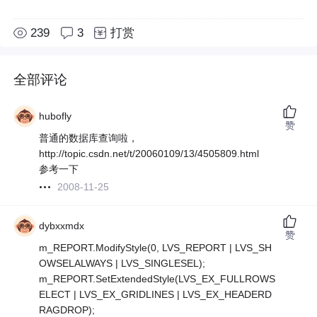
239
3
打赏
全部评论
hubofly
赞
普通的数据库查询啦，
http://topic.csdn.net/t/20060109/13/4505809.html
参考一下
2008-11-25
dybxxmdx
赞
m_REPORT.ModifyStyle(0, LVS_REPORT | LVS_SH
OWSELALWAYS | LVS_SINGLESEL);
m_REPORT.SetExtendedStyle(LVS_EX_FULLROWS
ELECT | LVS_EX_GRIDLINES | LVS_EX_HEADERD
RAGDROP);