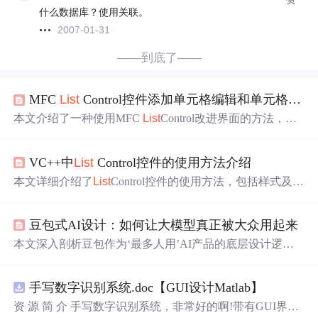
什么数据库？使用关联。
2007-01-31
——到底了——
MFC
List
Control控件添加单元格编辑和单元格下拉列表项以适用于
本文介绍了一种使用MFC
List
Control改进界面的方法，通
过添加单元编辑和下拉列表功能，实现与
数据
库
的良好对
接。包括实现细节、代码示例以及功能扩展，如单元格编
VC++中
List
Control控件的使用方法介绍
辑、下拉列表、
数据
更新和添加新行等功能。
本文详细介绍了
List
Control控件的使用方法，包括样式及列
名设置、
数据
设置和双击响应操作。通过实例演示，展示
了如何在界面中添加控件、设置样式和列名、填充
数据
以
豆包式AI设计：如何让大模型真正被大众用起来
及实现双击事件响应。
本文深入剖析豆包作为‘最多人用’AI产品的底层设计逻
辑，聚焦大模型大众化落地的核心挑战：降低用户认知成
本、构建场景化意图识别（场景词典）、实施四层可信生
手写数字识别系统.doc【GUI设计Matlab】
成框架、打造鲁棒多模态预处理流水线，并提出‘小模型
+大知识库’混合架构与端侧轻量级安全熔断系统。强调以
资 源 简 介 手写数字识别系统，非常好的啊!带有GUI界