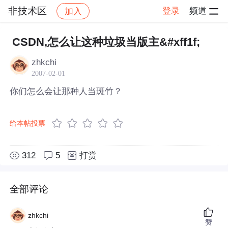
非技术区
登录
频道
加入
帖子详情
社区
非技术区
CSDN,怎么让这种垃圾当版主&#xff1f;
zhkchi
2007-02-01
你们怎么会让那种人当斑竹？
给本帖投票
312
5
打赏
全部评论
zhkchi
赞