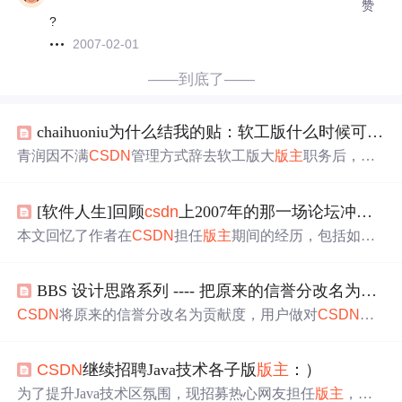
赞
?
2007-02-01
——到底了——
chaihuoniu为什么结我的贴：软工版什么时候可以再任命一个大
青润因不满
CSDN
管理方式辞去软工版大
版主
职务后，该
板块出现无人管理状态，
垃圾
广告贴泛滥。社区成员呼吁
尽快任命新的
版主
进行有效管理。
[软件人生]回顾
csdn
上2007年的那一场论坛冲突搏杀
本文回忆了作者在
CSDN
担任
版主
期间的经历，包括如何
制定和实施严格的社区管理制度，以及如何应对社区中出
现的问题，如
垃圾
广告和不当言论。
BBS 设计思路系列 ---- 把原来的信誉分改名为贡献度
CSDN
将原来的信誉分改名为贡献度，用户做对
CSDN
有
贡献的事如精华推荐等会增加贡献度，造成损害则扣除。
贡献度默认100分无上限，不同分数段对应不同权限。不同
CSDN
继续招聘Java技术各子版
版主
：）
级别
版主
有不同的扣分和封杀权限。
为了提升Java技术区氛围，现招募热心网友担任
版主
，负