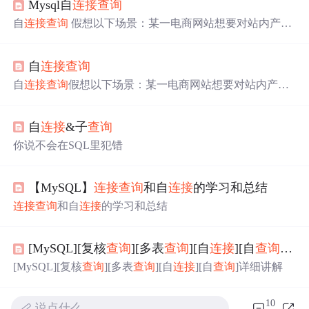
Mysql自
连接
查询
自
连接
查询
假想以下场景：某一电商网站想要对站内产品
做层级分类，一个类别下面有若干子类，子类下面也会有
别的子类。例如数码产品这个类别下面有笔记本，台式
自
连接
查询
机，智能手机等；笔记本，台式机，智能手机又可以按照
品牌分类；品牌又可以按照价格分类，等等。也许这些分
自
连接
查询
假想以下场景：某一电商网站想要对站内产品
类会达到一个很深的层次，呈现一种树状的结构。那么这
做层级分类，一个类别下面有若干子类，子类下面也会有
些数据要怎么在数据库中表示呢？我们可以在数据库中创
别的子类。例如数码产品这个类别下面有笔记本，台式
建两个字段来存储id和类别名称，使用第三个字段存
自
连接
&子
查询
机，智能手机等；笔记本，台式机，智能手机又可以按照
品牌分类；品牌又可以按照价格分类，等等。也许这些分
你说不会在SQL里犯错
类会达到一个很深的层次，呈现一种树状的结构。那么这
些数据要怎么在数据库中表示呢？我们可以在数据库中创
建两个字段来存储id和类别名称，使用第三个字段存储类...
【MySQL】
连接
查询
和自
连接
的学习和总结
连接
查询
和自
连接
的学习和总结
[MySQL][复核
查询
][多表
查询
][自
连接
][自
查询
]详
[MySQL][复核
查询
][多表
查询
][自
连接
][自
查询
]详细讲解
10
说点什么…