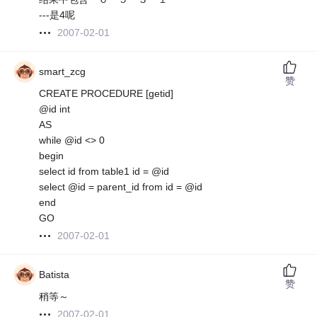
---是4呢
2007-02-01
smart_zcg
赞
CREATE PROCEDURE [getid]
@id int
AS
while @id <> 0
begin
select id from table1 id = @id
select @id = parent_id from id = @id
end
GO
2007-02-01
Batista
赞
稍等～
2007-02-01