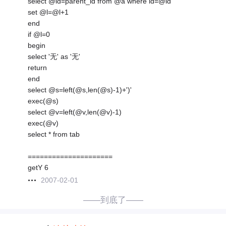
select @id=parent_id from @a where id=@id
set @l=@l+1
end
if @l=0
begin
select '无' as '无'
return
end
select @s=left(@s,len(@s)-1)+')'
exec(@s)
select @v=left(@v,len(@v)-1)
exec(@v)
select * from tab
=====================
getY 6
2007-02-01
——到底了——