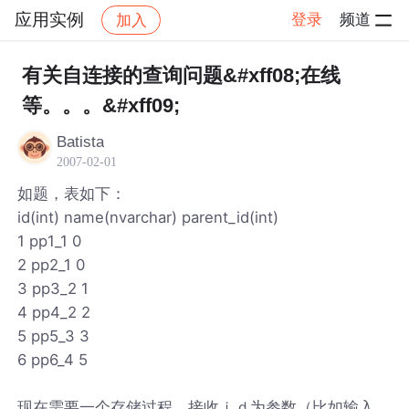
应用实例
登录
频道
加入
帖子详情
社区
应用实例
有关自连接的查询问题&#xff08;在线
等。。。&#xff09;
Batista
2007-02-01
如题，表如下：
id(int) name(nvarchar) parent_id(int)
1 pp1_1 0
2 pp2_1 0
3 pp3_2 1
4 pp4_2 2
5 pp5_3 3
6 pp6_4 5
现在需要一个存储过程，接收ｉｄ为参数（比如输入