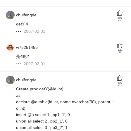
chuifengde
赞
getY 4
2007-02-01
w75251455
赞
是4呢?
2007-02-01
chuifengde
赞
Create proc getY(@id int)
as
declare @a table(id int, name nvarchar(30), parent_i
d int)
insert @a select 1 ,'pp1_1', 0
union all select 2 ,'pp2_1', 0
union all select 3 ,'pp3_2', 1