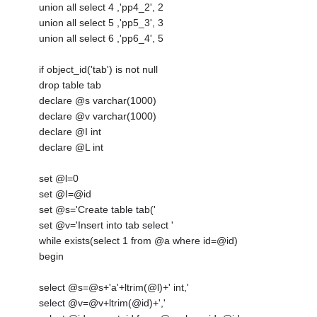
union all select 4 ,'pp4_2', 2
union all select 5 ,'pp5_3', 3
union all select 6 ,'pp6_4', 5
if object_id('tab') is not null
drop table tab
declare @s varchar(1000)
declare @v varchar(1000)
declare @I int
declare @L int
set @l=0
set @I=@id
set @s='Create table tab('
set @v='Insert into tab select '
while exists(select 1 from @a where id=@id)
begin
select @s=@s+'a'+ltrim(@l)+' int,'
select @v=@v+ltrim(@id)+','