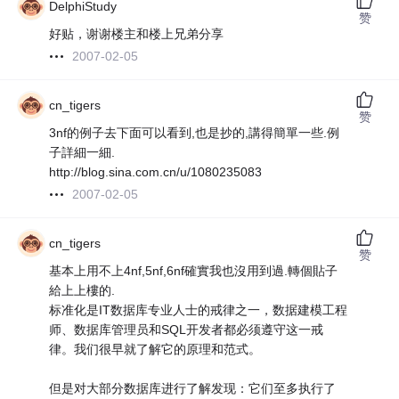
DelphiStudy
赞
好贴，谢谢楼主和楼上兄弟分享
2007-02-05
cn_tigers
赞
3nf的例子去下面可以看到,也是抄的,講得簡單一些.例
子詳細一細.
http://blog.sina.com.cn/u/1080235083
2007-02-05
cn_tigers
赞
基本上用不上4nf,5nf,6nf確實我也沒用到過.轉個貼子
給上上樓的.
标准化是IT数据库专业人士的戒律之一，数据建模工程
师、数据库管理员和SQL开发者都必须遵守这一戒
律。我们很早就了解它的原理和范式。
但是对大部分数据库进行了解发现：它们至多执行了