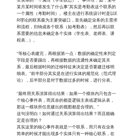
生实体的一个属性（学生状态）；“事件性：如：某年
某月某时间谁发生了什么事”其实是考勤表这个联系的
一个属性（考勤时间）。楼主在进行系统设计时是以E
R理论的联系最为主要突破口，首先确定业务的主需求
和流程，归纳成各个联系（如考勤表），然后再以联
系需要的信息来确定各个实体（学生表、老师表、课
程表...）。
“等核心表建完，再根据第一点：数据的确定性来判定
字段是否要踢出，再根据数据的流通性来确定其关
系，最后根据时间的迁移特征来决定是否要建迁移明
细表。”前半部分其实是在进行实体的规范化（范式理
论），后半部分是对于数据过多的时候，进行分表。
“最终用关系演算得出结果：如果一个模块内只包含一
个核心事件表，而其余的都是逻辑主表或逻辑从表，
那这一模块所任意建出的视图都是合理的。”
这句没明白！如何通过关系演算得出结果？而且能确
定是合理的？
其实这里的核心事件表就是一个联系，而只有在业务
简单的时候才能出现多个实体只有一种核心联系，在