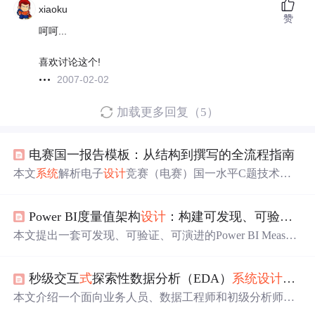
xiaoku
赞
呵呵...
喜欢讨论这个!
2007-02-02
加载更多回复（5）
电赛国一报告模板：从结构到撰写的全流程指南
本文
系统
解析电子
设计
竞赛（电赛）国一水平C题技术报
告的全流程撰写方法，涵盖
四段
式
叙事结构、模块化内容
设计
及各章节（摘要、方案论证、理论计算、电路与程序
Power BI度量值架构
设计
：构建可发现、可验证的Measure Library
设计
、测试分析、总结附录）的撰写规范与实操要点。强
调数据量化、图表支撑、专业工具绘图、代码精炼注释及
本文提出一套可发现、可验证、可演进的Power BI Measure
评委友好型表达，旨在提升报告逻辑性、严谨性与技术表
Library架构，通过专用物理表、
四段
式
命名协议（Domain.
现力。
Action.Object.Qualifier）、JSON化描述字段、业务术语词
秒级交互
式
探索性数据分析（EDA）
系统
设计
与实
典与CI/CD校验流水线，解决DAX度量值散落、不可控、
难复用等核心问题。方案完全基于Power BI原生能力，不
本文介绍一个面向业务人员、数据工程师和初级分析师的
依赖商业插件，强调防错型基础设施
设计
，实现Measure全
秒级交互
式
探索性数据分析（EDA）
系统
，强调“问题驱