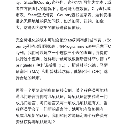
ity、State和Country这些列。这些地址可能为文本，或
者在方便查找的情况下，也可能为整数值。City查找城
市表、State查找州表、Country查找国家表。这种安排
带来无用地址的风险问题，如芝加哥、纽约、加拿
大。这是因为这里的依赖是多值依赖。
完全标准化的版本可能会把State列移动到城市表，把c
ountry列移动到国家表，在Programmers表中只留下C
ity列。我们可以建立一个连接三个表的查询，并提前
执行这个查询，这样用户就可以根据斯普林菲尔德（S
pringfield）伊利诺斯州（IL）、斯普林菲尔德，马萨
诸塞州（MA）和斯普林菲尔德，俄勒冈州（OR）选
择合适的城市。
再看一个更复杂的多值依赖实例。某个程序员可能精
通几门语言并拥有几项认证。每项认证需要精通一门
或几门语言，每门语言又与一项或几项认证有关。当
程序员学会了一门新的语言时，她可能有资格拥有一
项或几项新的认证。我们如何才能确定哪个程序员有
资格获得哪项认证呢？