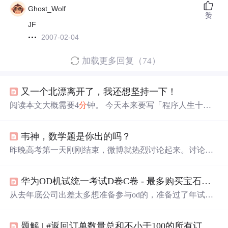
Ghost_Wolf
赞
JF
2007-02-04
加载更多回复（74）
又一个北漂离开了，我还想坚持一下！
阅读本文大概需要4
分
钟。 今天本来要写「程序人生十
年」第四篇：3Q大战的经历，没想到早上一个好友私聊约
饭： 和好友吃完饭，感慨挺多就先把3Q大战放一放了，聊
韦神，数学题是你出的吗？
聊北漂们的艰辛吧。 这哥们也北漂快10年了，有车无房无
户口，最近小孩快上学了，前段时间还在找我问认不认识
昨晚高考第一天刚刚结束，微博就热烈讨论起来。讨论最
有学校资源的朋友。 结果最近火速搞定
武汉
的学区房和工
多的莫过于今年的数学题目，一下子爆掉了！！一些考生
作，小孩入学问题也解决了，计划下周就全家离开北京
走出考场后，不约而同地在社交媒体上发出了同一个问
了。 朋友离开的太突然，甚至毫无征兆，很伤心很感慨：
华为OD机试统一考试D卷C卷 - 最多购买宝石数目 py
题：“韦神，数学题是你出的吗？”在社交媒体上，考生们
北漂这么多年，工作早年结交的朋友和大学同学还在北京
的段子也层出不穷：“今年的数学题确定不是从韦神的随笔
从去年底公司出差太多想准备参与od的，准备过了年试一
的寥寥无几了。 前些年每到周末都会招呼几个好.
里摘抄的吗？”“我怀疑韦神用
分
身术出现在了命题组！”
下，没想到过了年投了多次都是石沉大海，反馈不合适。
“高考数学题是韦神送给大家的毕业礼物！”尽管考生们在
正文：自我介绍1. 字节流和字符流的区别2. 接口和抽象类
玩笑中将高考数学题归功于“韦神”，但实际上，...
题解 | #返回订单数量总和不小于100的所有订单的订单号#
的区别3. List，Set，Map之间的。我在长川多个
分
部工作