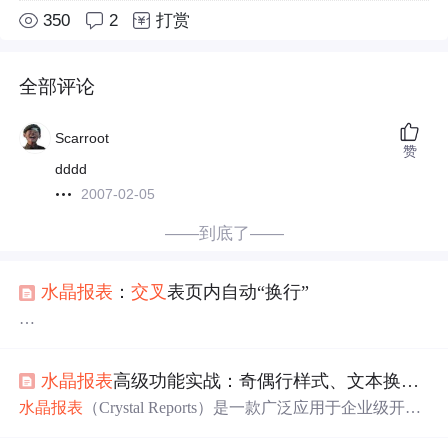
350
2
打赏
全部评论
Scarroot
赞
dddd
2007-02-05
——到底了——
水晶报表
：
交叉
表页内自动“换行”
转自:http://topic.csdn.net/u/20090422/00/6ad57982-d44c-44a8-
8089-e19107b0c86c.html
水晶报表
高级功能实战：奇偶行样式、文本换行、字符串连接、分页、
使用
交叉
表时，会遇到这种情况：
水晶报表
（Crystal Reports）是一款广泛应用于企业级开发
的报表生成工具，支持与多种开发平台（如Visual Studio、
列
非常多，行非常少，结果页面会自动分页。