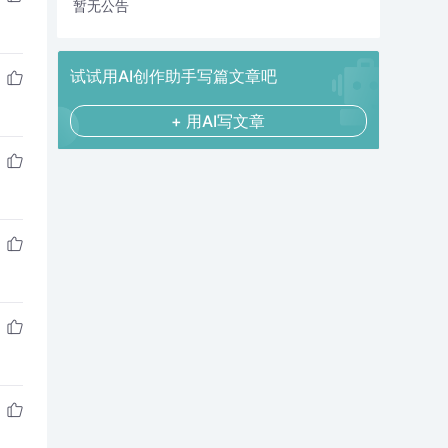
暂无公告
试试用AI创作助手写篇文章吧
+ 用AI写文章