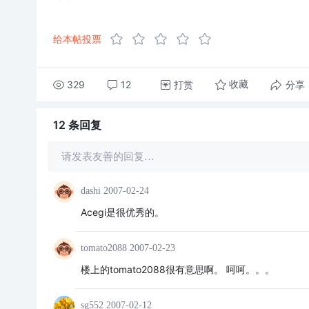
给本帖投票
329
12
打赏
分享
收藏
12 条
回复
请发表友善的回复…
dashi
2007-02-24
Acegi是很优秀的。
tomato2088
2007-02-23
楼上的tomato2088很有意思啊。 呵呵。。。
sg552
2007-02-12