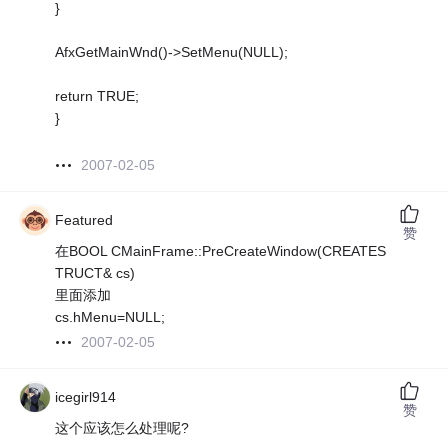
}
AfxGetMainWnd()->SetMenu(NULL);
return TRUE;
}
2007-02-05
Featured
赞
在BOOL CMainFrame::PreCreateWindow(CREATES
TRUCT& cs)
里面添加
cs.hMenu=NULL;
2007-02-05
icegirl914
赞
这个应该怎么处理呢?