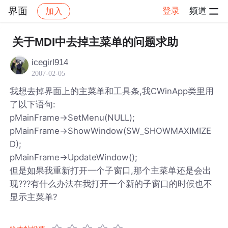
界面
登录
频道
加入
帖子详情
社区
界面
关于MDI中去掉主菜单的问题求助
icegirl914
2007-02-05
我想去掉界面上的主菜单和工具条,我CWinApp类里用
了以下语句:
pMainFrame->SetMenu(NULL);
pMainFrame->ShowWindow(SW_SHOWMAXIMIZE
D);
pMainFrame->UpdateWindow();
但是如果我重新打开一个子窗口,那个主菜单还是会出
现???有什么办法在我打开一个新的子窗口的时候也不
显示主菜单?