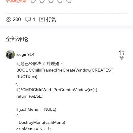
给本帖投票
200
4
打赏
全部评论
icegirl914
赞
问题已经解决了,处理如下:
BOOL CChildFrame::PreCreateWindow(CREATEST
RUCT& cs)
{
if( !CMDIChildWnd::PreCreateWindow(cs) )
return FALSE;
if(cs.hMenu != NULL)
{
::DestroyMenu(cs.hMenu);
cs.hMenu = NULL;