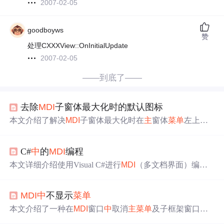
2007-02-05
goodboyws
赞
处理CXXXView::OnInitialUpdate
2007-02-05
——到底了——
去除
MDI
子窗体最大化时的默认图标
本文介绍了解决
MDI
子窗体最大化时在
主
窗体
菜单
左上角
出现图标的
问题
，通过动态处理
主
菜单
的ItemAdded事件，
成功移除多余图标，同时保留了
菜单
项。
C#
中
的
MDI
编程
本文详细介绍使用Visual C#进行
MDI
（多文档界面）编程
的方法，包括创建
MDI
窗体、实现窗体层叠和平铺等功
能。
MDI
中
不显示
菜单
本文介绍了一种在
MDI
窗口
中
取消
主
菜单
及子框架窗口显
示的方法，通过修改四个关键函数实现：PreCreateWindow