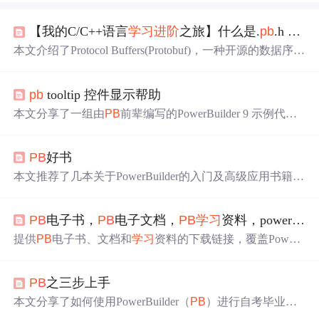
【我的C/C++语言
学习
进阶
之旅】什么是.
pb
.h 和 .
p
本文介绍了Protocol Buffers(Protobuf)，一种开源的数据序列
化格式，适用于不同编程语言间的通信及数据存储。文中
详细解释了.proto文件如何生成.
pb
.h和.
pb
.cc文件，并提供
pb
tooltip 控件显示帮助
了具体的示例。
本文分享了一组由
PB
前辈编写的PowerBuilder 9 示例代
码，这些示例代码可供
学习
及参考，有助于理解PowerBuil
der的基本用法及
进阶
技巧。
PB
好书
本文推荐了几本关于PowerBuilder的入门及高级应用书籍，
包括清华大学出版社的《PowerBuilder7编程基础》、机械
工业出版社的《PowerBuilder 7.0 实例应用
进阶
》，以及
PB
电子书，
PB
电子文档，
PB
学习
资料，powerbuilder电子书，powerbuilder电子文档，powerbuilder
《PowerBuilder 6.0开发人员指南》等，涵盖了从基础到高
级的
PB
编程、数据库操作、Web应用开发和分布式应用等
提供
PB
电子书、文档和
学习
资料的下载链接，覆盖Power
内容，适合不同阶段的
学习
者。
Builder技术领域的深入
学习
。
PB
之三步上手
本文分享了如何使用PowerBuilder（
PB
）进行自考毕业论
文答辩的准备工作，从创建数据源、连接数据库到创建数