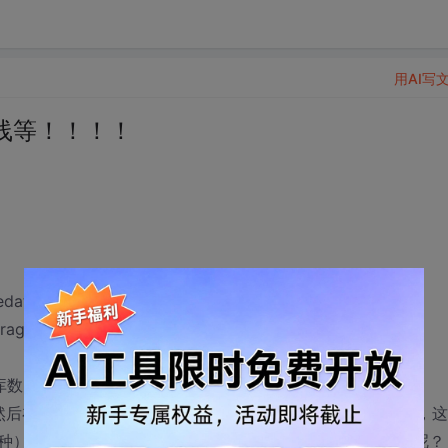
用AI写
线等！！！！
edate
oragedate
进库数，出库数，现库存数量
,然后在instorage和outstorage进行查找是否存在进库和出库，
种），能不能用个存储过程然后从存储过程里面直接去出来呢？