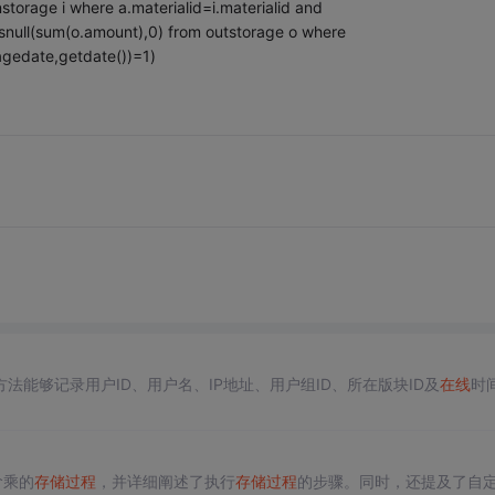
orage i where a.materialid=i.materialid and
 isnull(sum(o.amount),0) from outstorage o where
ragedate,getdate())=1)
法能够记录用户ID、用户名、IP地址、用户组ID、所在版块ID及
在线
时
阶乘的
存储过程
，并详细阐述了执行
存储过程
的步骤。同时，还提及了自