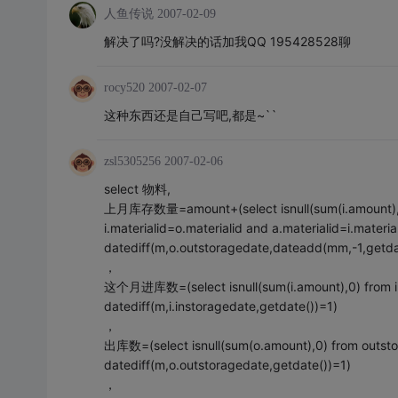
人鱼传说
2007-02-09
解决了吗?没解决的话加我QQ 195428528聊
rocy520
2007-02-07
这种东西还是自己写吧,都是~``
zsl5305256
2007-02-06
select 物料,
上月库存数量=amount+(select isnull(sum(i.amount),0)-
i.materialid=o.materialid and a.materialid=i.mater
datediff(m,o.outstoragedate,dateadd(mm,-1,getda
，
这个月进库数=(select isnull(sum(i.amount),0) from inst
datediff(m,i.instoragedate,getdate())=1)
，
出库数=(select isnull(sum(o.amount),0) from outstor
datediff(m,o.outstoragedate,getdate())=1)
，