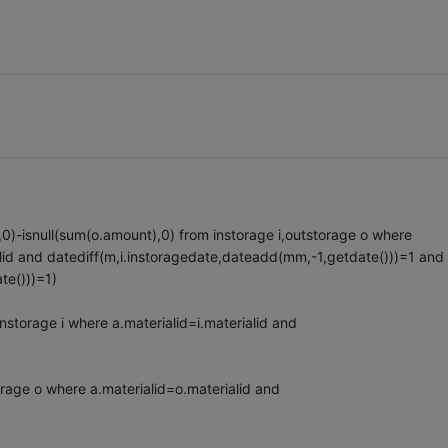
isnull(sum(o.amount),0) from instorage i,outstorage o where
ialid and datediff(m,i.instoragedate,dateadd(mm,-1,getdate()))=1 and
te()))=1)
orage i where a.materialid=i.materialid and
age o where a.materialid=o.materialid and