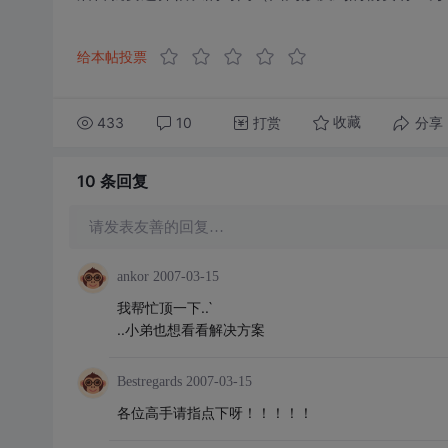
给本帖投票
433
10
打赏
分享
收藏
10 条
回复
请发表友善的回复…
ankor
2007-03-15
我帮忙顶一下..`
..小弟也想看看解决方案
Bestregards
2007-03-15
各位高手请指点下呀！！！！！