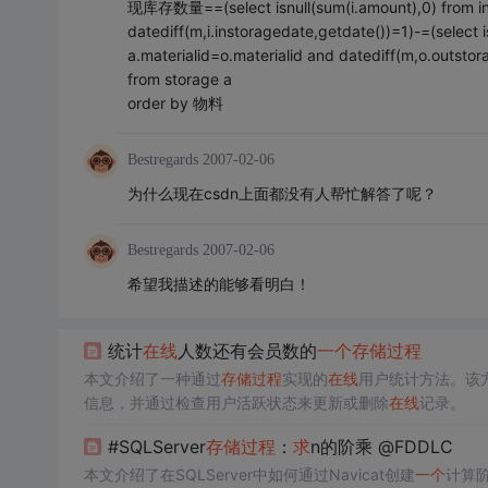
现库存数量==(select isnull(sum(i.amount),0) from inst
datediff(m,i.instoragedate,getdate())=1)-=(select
a.materialid=o.materialid and datediff(m,o.outsto
from storage a
order by 物料
Bestregards
2007-02-06
为什么现在csdn上面都没有人帮忙解答了呢？
Bestregards
2007-02-06
希望我描述的能够看明白！
统计
在线
人数还有会员数的
一个
存储过程
本文介绍了一种通过
存储过程
实现的
在线
用户统计方法。该方
信息，并通过检查用户活跃状态来更新或删除
在线
记录。
#SQLServer
存储过程
：
求
n的阶乘 @FDDLC
本文介绍了在SQLServer中如何通过Navicat创建
一个
计算