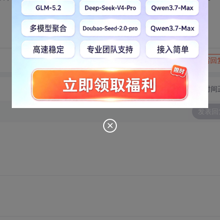
转发到动态
举报
写回
切换为时间
发表回