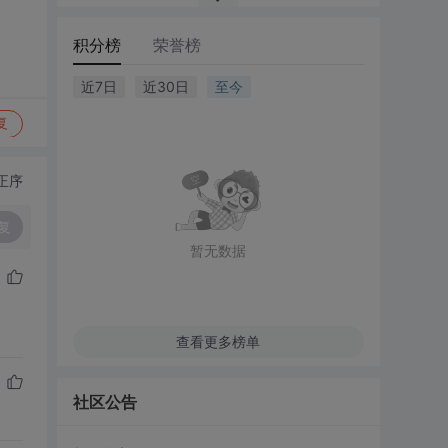
积分榜
荣誉榜
近7日
近30日
至今
复
正序
复
暂无数据
查看更多榜单
社区公告