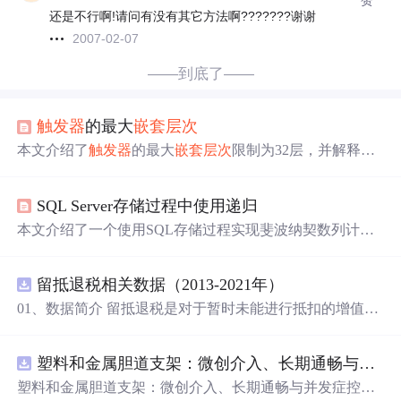
还是不行啊!请问有没有其它方法啊???????谢谢
2007-02-07
——到底了——
触发器
的最大
嵌套
层次
本文介绍了
触发器
的最大
嵌套
层次
限制为32层，并解释了
触发器
如何在一个操作中触发另一个
触发器
形成
嵌套
的情
况。文章还提到了RT这一实用的Bug追踪工具。
SQL Server存储过程中使用递归
本文介绍了一个使用SQL存储过程实现斐波纳契数列计算
的方法。通过递归调用自身来计算斐波纳契数，展示了如
何在SQL中应用递归逻辑，并讨论了递归深度和效率的问
留抵退税相关数据（2013-2021年）
题。
01、数据简介 留抵退税是对于暂时未能进行抵扣的增值
税，但将来可以抵扣的“进项”增值税进行提前退还。这种
情况通常出现在进项税额大于销项税额时，即形成了留抵
塑料和金属胆道支架：微创介入、长期通畅与并发症控制驱动全球市场增长.docx
税额。简单来说，就是企业现在还不能抵扣的增值税，可
以予以提前全额退还。 留抵退税是一项重要的税收政策优
塑料和金属胆道支架：微创介入、长期通畅与并发症控制