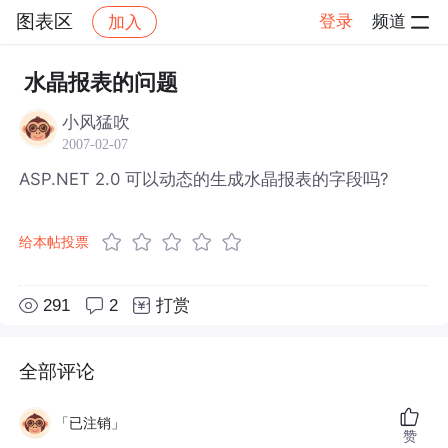
图表区
登录
频道
加入
帖子详情
社区
图表区
水晶报表的问题
小风猛吹
2007-02-07
ASP.NET 2.0 可以动态的生成水晶报表的字段吗?
给本帖投票
291
2
打赏
全部评论
「已注销」
赞