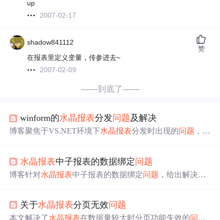
up
2007-02-17
shadow841112
赞
在报表里定义变量，传参进去~
2007-02-09
——到底了——
winform的
水晶报表
分发
问题
及解决
博客聚焦于VS.NET环境下
水晶报表
分发时出现的
问题
，并
给出了解决办法，涉及报表相关信息技术内容。
水晶报表
中子报表的数据绑定
问题
博客针对
水晶报表
中子报表的数据绑定
问题
，给出解决办
法。通过单独用代码绑定子报表，使用 SqlConnection、Sql
Command 等操作数据库，将数据填充到 Dataset 中，再访
关于
水晶报表
分页无效
问题
问每个子报表并设置数据源，实现子报表数据绑定。
本文解决了
水晶报表
在数据量较大时分页功能失效的
问题