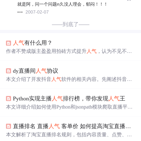
就是阿，问一个问题n久没人理会，郁闷！！！
2007-02-07
——到底了——
人气
有什么用？
作者不赞成版主盈盈用拍砖方式提升
人气
，认为不见不散
版面
帖子数量多但质量不高，灌水帖多导致高质量帖子被
埋没。作者提出提升
人气
应走出去宣传、打造
版面
特色，
dy直播间
人气
协议
还强调要解决灌水帖问题，让精品帖子显现。
本文介绍了开发抖音
人气
软件的相关内容。先阐述抖音
人
气
算法，涉及视频质量、用户互动、用户画像等因素。接
着说明开发流程，包括收集数据、分析、制定策略、实
Python实现主播
人气
排行榜，带你发现
人气
王
施、监测效果和优化。还提及技术实现，如数据采集、分
析等技术，以提升抖音账号
人气
和用户留存率。
本文详细介绍如何使用Python和jsonpath模块爬取直播平台
主播的
人气
数据，包括系统性网页分析、数据处理及数据
输出，展示了如何从JSON文档中抽取指定信息。
直播排名 直播
人气
客单价 如何提高淘宝直播排名和
本文解析了淘宝直播排名规则，包括内容质量、点赞、访