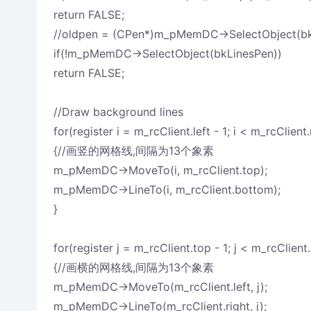
return FALSE;
//oldpen = (CPen*)m_pMemDC->SelectObject(bk
if(!m_pMemDC->SelectObject(bkLinesPen))
return FALSE;
//Draw background lines
for(register i = m_rcClient.left - 1; i < m_rcClient.
{//画竖的网格线,间隔为13个象素
m_pMemDC->MoveTo(i, m_rcClient.top);
m_pMemDC->LineTo(i, m_rcClient.bottom);
}
for(register j = m_rcClient.top - 1; j < m_rcClient
{//画横的网格线,间隔为13个象素
m_pMemDC->MoveTo(m_rcClient.left, j);
m_pMemDC->LineTo(m_rcClient.right, j);