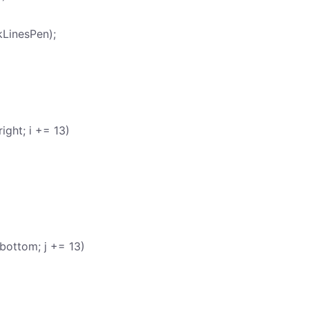
LinesPen);
right; i += 13)
.bottom; j += 13)