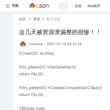
全部
Ada助手
导航
社区
界面
帖子详情
这几天被资源泄漏整的很惨！！
2007-02-10 03:31:24
xiaoakang
CClientDC dc(this);
if(m_pMemDC->GetSafeHdc())
return FALSE;
if(!m_pMemDC->CreateCompatibleDC(&dc))
return FALSE;
CBitmap bmp;