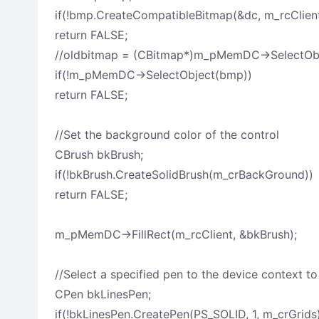
if(!bmp.CreateCompatibleBitmap(&dc, m_rcClient.
return FALSE;
//oldbitmap = (CBitmap*)m_pMemDC->SelectOb
if(!m_pMemDC->SelectObject(bmp))
return FALSE;
//Set the background color of the control
CBrush bkBrush;
if(!bkBrush.CreateSolidBrush(m_crBackGround))
return FALSE;
m_pMemDC->FillRect(m_rcClient, &bkBrush);
//Select a specified pen to the device context t
CPen bkLinesPen;
if(!bkLinesPen.CreatePen(PS_SOLID, 1, m_crGrids