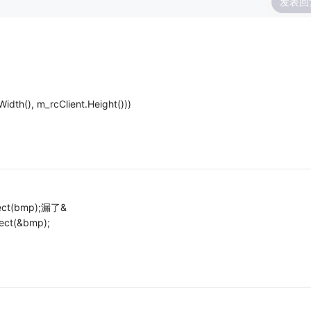
发表回
dth(), m_rcClient.Height()))
ect(bmp);漏了&
ect(&bmp);