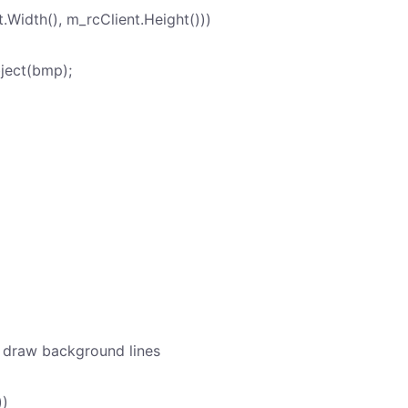
Width(), m_rcClient.Height()))
ject(bmp);
o draw background lines
))