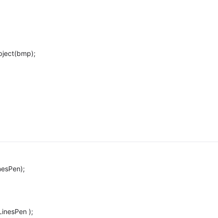
ect(bmp);
esPen);
inesPen );