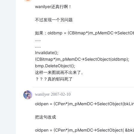
wanilyer还真行啊！
不过发现一个另问题
如果：oldbmp = (CBitmap*)m_pMemDC->SelectObj
.....
.....
Invalidate();
(CBitmap*)m_pMemDC->SelectObject(oldbmp);
bmp.DeleteObject();
这样一来图就画不出来了。
？？？真的郁闷死了
wanilyer
2007-02-10
oldpen = (CPen*)m_pMemDC->SelectObject(bkLin
把这句改成
oldpen = (CPen*)m_pMemDC->SelectObject( &bkL