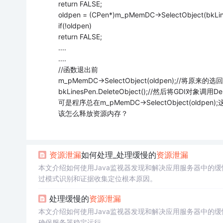
return FALSE;
oldpen = (CPen*)m_pMemDC->SelectObject(bkLin
if(!oldpen)
return FALSE;
....
....
//函数退出前
m_pMemDC->SelectObject(oldpen);//将原来的选
bkLinesPen.DeleteObject();//然后将GDI对象调用Dele
可是程序总在m_pMemDC->SelectObject(o
该怎么释放资源内存？
资源
泄漏
如何处理_处理缓慢的
资源
泄漏
本文介绍如何使用Java监视器发现和解决应用服务器中的缓
过模式识别和证据收集定位根本原因。
处理缓慢的
资源
泄漏
本文介绍如何使用Java监视器发现和解决应用服务器中的缓
确保服务器稳定运行。