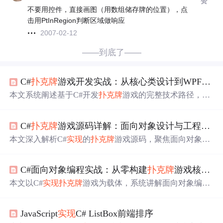
赞
不要用控件，直接画图（用数组储存牌的位置），点
击用PtInRegion判断区域做响应
2007-02-12
——到底了——
C#
扑克牌
游戏开发实战：从核心类设计到WPF界面
本文系统阐述基于C#开发
扑克牌
游戏的完整技术路径，聚
焦面向对象核心类设计（Card、Deck、Player、GameEngin
e）、WPF界面的数据绑定与MVVM模式应用、21点状态
C#
扑克牌
游戏源码详解：面向对象设计与工程实践
机与事件驱动逻辑、UI视觉呈现（图片资源管理、动画反
馈）及常见问题调试（随机性、UI线程阻塞、内存泄
本文深入解析C#
实现
的
扑克牌
游戏源码，聚焦面向对象设
漏）。强调架构解耦、可测试性与扩展性，涵盖AI对手、
计核心：Card与Deck的不可变值对象建模、Suit/Rank枚举
网络对战等进阶方向。
的Flags特性应用、Hand类的延迟计算与缓存机制、基于策
C#面向对象编程实战：从零构建
扑克牌
游戏核心模型与算法
略模式的牌型判定引擎、GameSession有限状态机与Lock-F
ree并发控制，以及TDD驱动的高覆盖单元测试体系。强调
本文以C#
实现
扑克牌
游戏为载体，系统讲解面向对象编程
可测试性、扩展性与生产就绪能力，涵盖MSBuild自动化
实践：包括Card、Deck、Player、Hand等核心类设计，强
构建、Serilog运行时监控及渐进式演进路径。
调高内聚低耦合、枚举安全、只读属性与封装；详述Fisher
JavaScript
实现
C# ListBox前端排序
-Yates洗牌算法、牌型判断（顺子/Ace双重处理、分组统